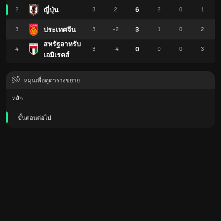
6
ญี่ปุ่น
2
3
2
2
0
1
3
ประเทศจีน
3
3
-2
1
0
2
สหรัฐอาหรับ
0
4
3
-4
0
0
3
เอมิเรตส์
หมุนเพื่อดูตารางขยาย
หลัก
ขั้นตอนต่อไป