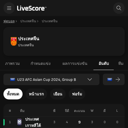
ฟุตบอล
ประเทศจีน
ประเทศจีน
ประเทศจีน
ประเทศจีน
ภาพรวม
กำหนดแข่ง
ผลการแข่งขัน
อันดับ
ทีม
U23 AFC Asian Cup 2024, Group B
ทั้งหมด
หน้าแรก
เยือน
ฟอร์ม
#
W
L
ทีม
พี
จีดี
คะแนน
ดี
ประเทศ
9
1
3
4
3
0
0
เกาหลีใต้