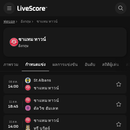
ฟุตบอล
อังกฤษ
ชาแทม ทาวน์
ชาแทม ทาวน์
อังกฤษ
ภาพรวม
กำหนดแข่ง
ผลการแข่งขัน
อันดับ
สถิติผู้เล่น
สถ
St Albans
08 ส.ค.
14:00
ชาแทม ทาวน์
รายกา
โปรด
ชาแทม ทาวน์
11 ส.ค.
18:45
ดัลวิช ฮัมเลท
รายกา
โปรด
ชาแทม ทาวน์
15 ส.ค.
14:00
ทรี บริดจ์
รายกา