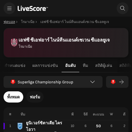
ฟุตบอล
โรมาเนีย
เอฟซี ซีเอฟอาร์ ไนน์ทีนแอนด์เซเวน ซีแอลยูเจ
เอฟซี ซีเอฟอาร์ ไนน์ทีนแอนด์เซเวน ซีแอลยูเจ
โรมาเนีย
กำหนดแข่ง
ผลการแข่งขัน
อันดับ
ทีม
สถิติผู้เล่น
สถิติที
Superliga Championship Group
ทั้งหมด
ฟอร์ม
#
W
ทีม
พี
จีดี
คะแนน
ดี
ยูนิเวอร์ซิตาเตีย ไคร
50
1
10
6
6
2
โอวา