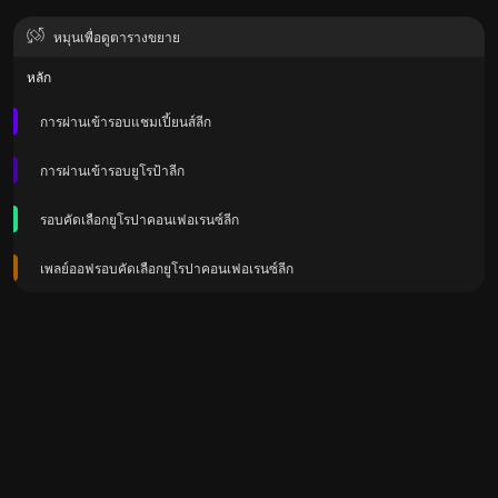
หมุนเพื่อดูตารางขยาย
หลัก
การผ่านเข้ารอบแชมเปี้ยนส์ลีก
การผ่านเข้ารอบยูโรป้าลีก
รอบคัดเลือกยูโรปาคอนเฟอเรนซ์ลีก
เพลย์ออฟรอบคัดเลือกยูโรปาคอนเฟอเรนซ์ลีก