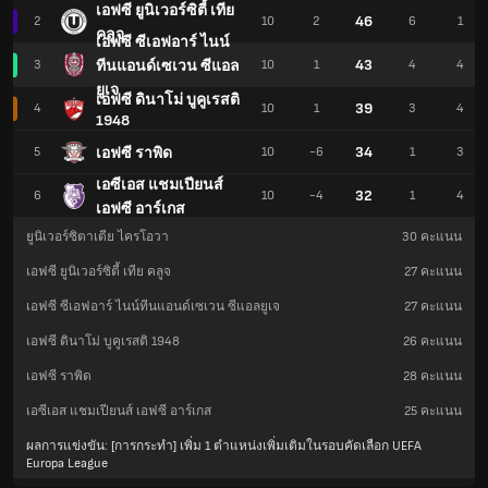
เอฟซี ยูนิเวอร์ซิตี้ เทีย
46
2
10
2
6
1
คลูจ
เอฟซี ซีเอฟอาร์ ไนน์
43
ทีนแอนด์เซเวน ซีแอล
3
10
1
4
4
ยูเจ
เอฟซี ดินาโม่ บูคูเรสติ
39
4
10
1
3
4
1948
34
เอฟซี ราพิด
5
10
-6
1
3
เอซีเอส แชมเปียนส์
32
6
10
-4
1
4
เอฟซี อาร์เกส
ยูนิเวอร์ซิตาเตีย ไครโอวา
30
คะแนน
เอฟซี ยูนิเวอร์ซิตี้ เทีย คลูจ
27
คะแนน
เอฟซี ซีเอฟอาร์ ไนน์ทีนแอนด์เซเวน ซีแอลยูเจ
27
คะแนน
เอฟซี ดินาโม่ บูคูเรสติ 1948
26
คะแนน
เอฟซี ราพิด
28
คะแนน
เอซีเอส แชมเปียนส์ เอฟซี อาร์เกส
25
คะแนน
ผลการแข่งขัน: [การกระทำ] เพิ่ม 1 ตำแหน่งเพิ่มเติมในรอบคัดเลือก UEFA
Europa League