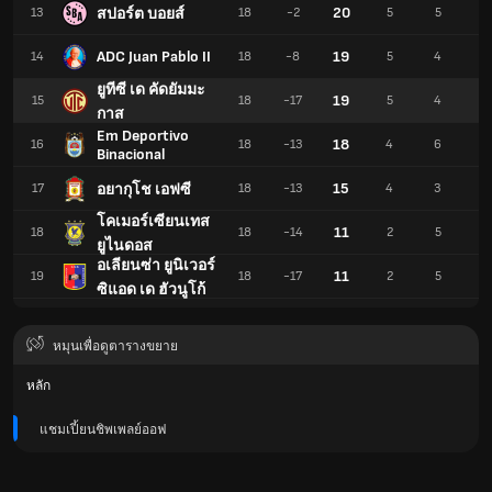
20
สปอร์ต บอยส์
13
18
-2
5
5
8
ADC Juan Pablo II
19
14
18
-8
5
4
9
ยูทีซี เด คัดยัมมะ
19
15
18
-17
5
4
9
กาส
Em Deportivo
18
16
18
-13
4
6
8
Binacional
15
อยากุโช เอฟซี
17
18
-13
4
3
11
โคเมอร์เซียนเทส
11
18
18
-14
2
5
11
ยูไนดอส
อเลียนซ่า ยูนิเวอร์
11
19
18
-17
2
5
11
ซิแอด เด ฮัวนูโก้
หมุนเพื่อดูตารางขยาย
หลัก
แชมเปี้ยนชิพเพลย์ออฟ