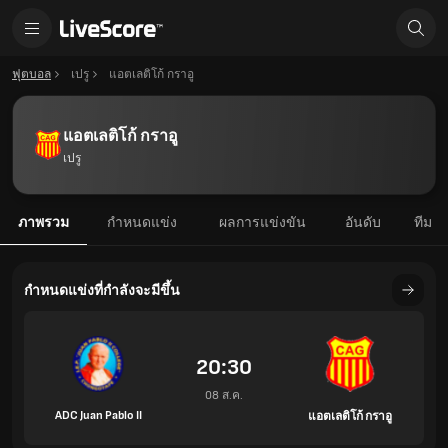
ฟุตบอล
เปรู
แอตเลติโก้ กราอู
แอตเลติโก้ กราอู
เปรู
ภาพรวม
กำหนดแข่ง
ผลการแข่งขัน
อันดับ
ทีม
กำหนดแข่งที่กำลังจะมีขึ้น
20:30
08 ส.ค.
ADC Juan Pablo II
แอตเลติโก้ กราอู