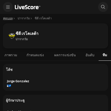
ฟุตบอล
ปารากวัย
ซีดี เรโคเลต้า
ซีดี เรโคเลต้า
ปารากวัย
ภาพรวม
กำหนดแข่ง
ผลการแข่งขัน
อันดับ
ทีม
โค้ช
Jorge Gonzalez
ผู้รักษาประตู