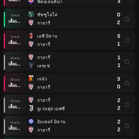
3
ฟิดอเลนติน่า
0
ซัซซูโอโล่
19 พ.ค.
เต็มเวลา
2
กายารี่
5
เอซี มิลาน
11 พ.ค.
เต็มเวลา
1
กายารี่
1
กายารี่
05 พ.ค.
เต็มเวลา
1
เลชเช่
3
เจนัว
29 เม.ย.
เต็มเวลา
0
กายารี่
2
กายารี่
19 เม.ย.
เต็มเวลา
2
ยูเวนตุส เอฟซี
2
อินเตอร์ มิลาน
14 เม.ย.
เต็มเวลา
2
กายารี่