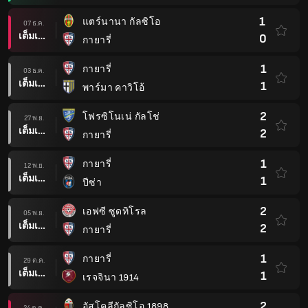
1
แตร์นานา กัลซิโอ
07 ธ.ค.
เต็มเวลา
0
กายารี่
1
กายารี่
03 ธ.ค.
เต็มเวลา
1
พาร์มา คาวิโอ้
2
โฟรซิโนเน่ กัลโช่
27 พ.ย.
เต็มเวลา
2
กายารี่
1
กายารี่
12 พ.ย.
เต็มเวลา
1
ปีซ่า
2
เอฟซี ซูดทิโรล
05 พ.ย.
เต็มเวลา
2
กายารี่
1
กายารี่
29 ต.ค.
เต็มเวลา
1
เรจจินา 1914
2
อัสโคลีกัลซิโอ 1898
24 ต.ค.