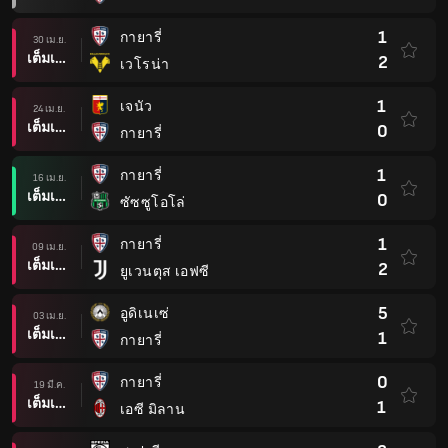
1
กายารี่
30 เม.ย.
เต็มเวลา
2
เวโรน่า
1
เจนัว
24 เม.ย.
เต็มเวลา
0
กายารี่
1
กายารี่
16 เม.ย.
เต็มเวลา
0
ซัซซูโอโล่
1
กายารี่
09 เม.ย.
เต็มเวลา
2
ยูเวนตุส เอฟซี
5
อูดิเนเซ่
03 เม.ย.
เต็มเวลา
1
กายารี่
0
กายารี่
19 มี.ค.
เต็มเวลา
1
เอซี มิลาน