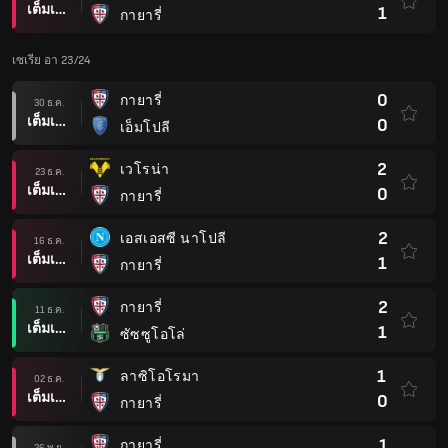
เต็มเวลา
1
กายารี่
เซเรีย อา 23/24
0
กายารี่
30 ธ.ค.
เต็มเวลา
0
เอ็มโปลี
2
เวโรน่า
23 ธ.ค.
เต็มเวลา
0
กายารี่
2
เอสเอสซี นาโปลี
16 ธ.ค.
เต็มเวลา
1
กายารี่
2
กายารี่
11 ธ.ค.
เต็มเวลา
1
ซัซซูโอโล่
1
ลาซิโอโรมา
02 ธ.ค.
เต็มเวลา
0
กายารี่
1
กายารี่
26 พ.ย.