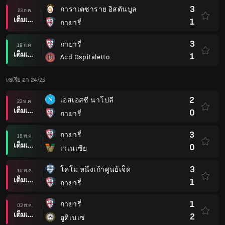
3
การาเตซาราย อิสตันบูล
23 ก.ค.
เต็มเวลา
1
กายารี่
3
กายารี่
19 ก.ค.
เต็มเวลา
1
Acd Ospitaletto
เซเรีย อา 24/25
2
เอสเอสซี นาโปลี
23 พ.ค.
เต็มเวลา
0
กายารี่
3
กายารี่
18 พ.ค.
เต็มเวลา
0
เวเนเซีย
3
โคโม หนึ่งเก้าศูนย์เจ็ด
10 พ.ค.
เต็มเวลา
1
กายารี่
1
กายารี่
03 พ.ค.
เต็มเวลา
2
อูดิเนเซ่