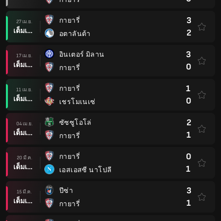
3
กายารี่
27 เม.ย.
เต็มเวลา
2
อตาลันต้า
3
อินเตอร์ มิลาน
17 เม.ย.
เต็มเวลา
0
กายารี่
1
กายารี่
11 เม.ย.
เต็มเวลา
0
เชรโมเนเซ่
2
ซัซซูโอโล่
04 เม.ย.
เต็มเวลา
1
กายารี่
0
กายารี่
20 มี.ค.
เต็มเวลา
1
เอสเอสซี นาโปลี
3
ปีซ่า
15 มี.ค.
เต็มเวลา
1
กายารี่