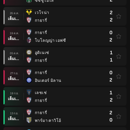
ซัซซูโอโล่
2
เวโรน่า
26 ต.ค.
เต็มเวลา
2
กายารี่
0
กายารี่
19 ต.ค.
เต็มเวลา
2
โบโลญญ่า เอฟซี
1
อูดิเนเซ่
05 ต.ค.
เต็มเวลา
1
กายารี่
0
กายารี่
27 ก.ย.
เต็มเวลา
2
อินเตอร์ มิลาน
1
เลชเช่
19 ก.ย.
เต็มเวลา
2
กายารี่
2
กายารี่
13 ก.ย.
เต็มเวลา
0
พาร์มา คาวิโอ้