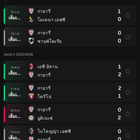
1
กายารี่
28 ก.ค.
เต็มเวลา
0
โมเดนา เอฟซี
0
กายารี่
23 ก.ค.
เต็มเวลา
0
ซามพ์โดเรีย
Serie A 2025/2026
1
เอซี มิลาน
24 พ.ค.
เต็มเวลา
2
กายารี่
2
กายารี่
17 พ.ค.
เต็มเวลา
1
โตริโน่
0
กายารี่
09 พ.ค.
เต็มเวลา
2
อูดิเนเซ่
0
โบโลญญ่า เอฟซี
03 พ.ค.
เต็มเวลา
0
กายารี่