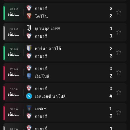
3
กายารี่
20 ต.ค.
เต็มเวลา
2
โตริโน่
1
ยูเวนตุส เอฟซี
06 ต.ค.
เต็มเวลา
1
กายารี่
2
พาร์มา คาวิโอ้
30 ก.ย.
เต็มเวลา
3
กายารี่
0
กายารี่
20 ก.ย.
เต็มเวลา
2
เอ็มโปลี
0
กายารี่
15 ก.ย.
เต็มเวลา
4
เอสเอสซี นาโปลี
1
เลชเช่
31 ส.ค.
เต็มเวลา
0
กายารี่
1
กายารี่
26 ส.ค.