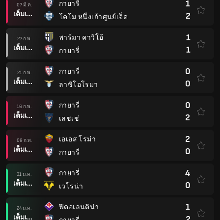
1
กายารี่
07 มี.ค.
เต็มเวลา
2
โคโม หนึ่งเก้าศูนย์เจ็ด
1
พาร์มา คาวิโอ้
27 ก.พ.
เต็มเวลา
1
กายารี่
0
กายารี่
21 ก.พ.
เต็มเวลา
0
ลาซิโอโรมา
0
กายารี่
16 ก.พ.
เต็มเวลา
2
เลชเช่
2
เอเอส โรม่า
09 ก.พ.
เต็มเวลา
0
กายารี่
4
กายารี่
31 ม.ค.
เต็มเวลา
0
เวโรน่า
1
ฟิดอเลนติน่า
24 ม.ค.
เต็มเวลา
2