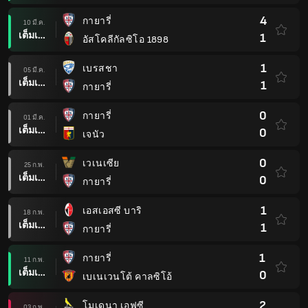
4
กายารี่
10 มี.ค.
เต็มเวลา
1
อัสโคลีกัลซิโอ 1898
1
เบรสชา
05 มี.ค.
เต็มเวลา
1
กายารี่
0
กายารี่
01 มี.ค.
เต็มเวลา
0
เจนัว
0
เวเนเซีย
25 ก.พ.
เต็มเวลา
0
กายารี่
1
เอสเอสซี บาริ
18 ก.พ.
เต็มเวลา
1
กายารี่
1
กายารี่
11 ก.พ.
เต็มเวลา
0
เบเนเวนโต้ คาลซิโอ้
2
โมเดนา เอฟซี
03 ก.พ.