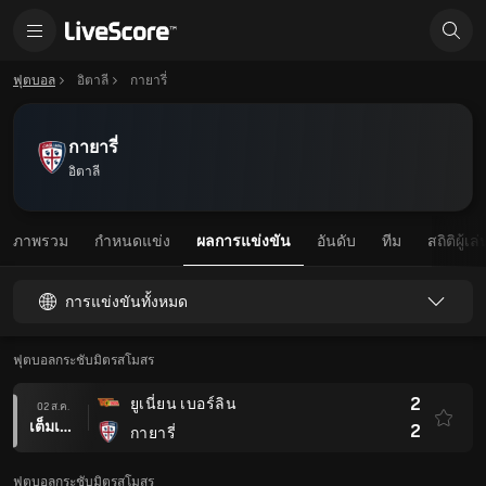
ฟุตบอล
อิตาลี
กายารี่
กายารี่
อิตาลี
ภาพรวม
กำหนดแข่ง
ผลการแข่งขัน
อันดับ
ทีม
สถิติผู้เล่
การแข่งขันทั้งหมด
ฟุตบอลกระชับมิตรสโมสร
2
ยูเนี่ยน เบอร์ลิน
02 ส.ค.
เต็มเวลา
2
กายารี่
ฟุตบอลกระชับมิตรสโมสร