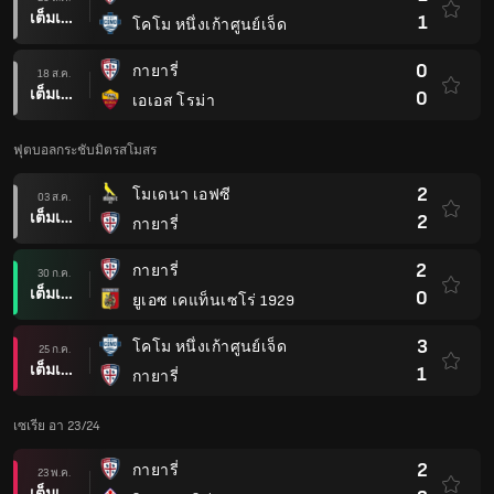
เต็มเวลา
1
โคโม หนึ่งเก้าศูนย์เจ็ด
0
กายารี่
18 ส.ค.
เต็มเวลา
0
เอเอส โรม่า
ฟุตบอลกระชับมิตรสโมสร
2
โมเดนา เอฟซี
03 ส.ค.
เต็มเวลา
2
กายารี่
2
กายารี่
30 ก.ค.
เต็มเวลา
0
ยูเอซ เคแท็นเซโร่ 1929
3
โคโม หนึ่งเก้าศูนย์เจ็ด
25 ก.ค.
เต็มเวลา
1
กายารี่
เซเรีย อา 23/24
2
กายารี่
23 พ.ค.
เต็มเวลา