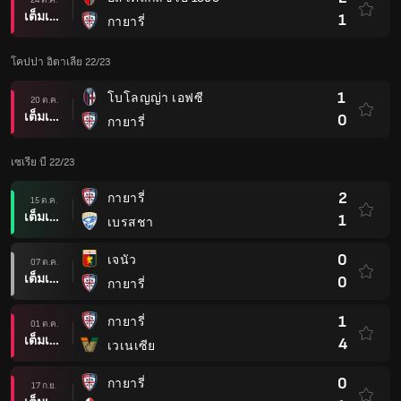
เต็มเวลา
1
กายารี่
โคปปา อิตาเลีย 22/23
1
โบโลญญ่า เอฟซี
20 ต.ค.
เต็มเวลา
0
กายารี่
เซเรีย บี 22/23
2
กายารี่
15 ต.ค.
เต็มเวลา
1
เบรสชา
0
เจนัว
07 ต.ค.
เต็มเวลา
0
กายารี่
1
กายารี่
01 ต.ค.
เต็มเวลา
4
เวเนเซีย
0
กายารี่
17 ก.ย.