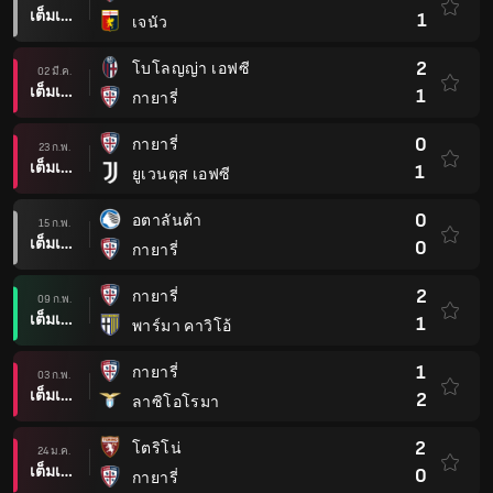
เต็มเวลา
1
เจนัว
2
โบโลญญ่า เอฟซี
02 มี.ค.
เต็มเวลา
1
กายารี่
0
กายารี่
23 ก.พ.
เต็มเวลา
1
ยูเวนตุส เอฟซี
0
อตาลันต้า
15 ก.พ.
เต็มเวลา
0
กายารี่
2
กายารี่
09 ก.พ.
เต็มเวลา
1
พาร์มา คาวิโอ้
1
กายารี่
03 ก.พ.
เต็มเวลา
2
ลาซิโอโรมา
2
โตริโน่
24 ม.ค.
เต็มเวลา
0
กายารี่