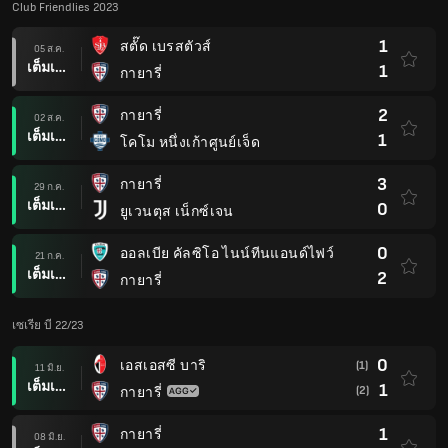
Club Friendlies 2023
1
สตั๊ด เบรสตัวส์
05 ส.ค.
เต็มเวลา
1
กายารี่
2
กายารี่
02 ส.ค.
เต็มเวลา
1
โคโม หนึ่งเก้าศูนย์เจ็ด
3
กายารี่
29 ก.ค.
เต็มเวลา
0
ยูเวนตุส เน็กซ์เจน
0
ออลเบีย คัลซิโอ ไนน์ทีนแอนด์ไฟว์
21 ก.ค.
เต็มเวลา
2
กายารี่
เซเรีย บี 22/23
0
เอสเอสซี บาริ
(1)
11 มิ.ย.
เต็มเวลา
1
(2)
กายารี่
1
กายารี่
08 มิ.ย.