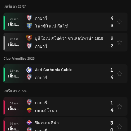
เซเรีย อา 23/24
4
กายารี่
29 ต.ค.
เต็มเวลา
3
โฟรซิโนเน่ กัลโช่
2
ยูนีโอเน่ สโปติว่า ซาเลอนิทาน่า 1919
22 ต.ค.
เต็มเวลา
2
กายารี่
Club Friendlies 2023
1
Asd Carbonia Calcio
12 ต.ค.
เต็มเวลา
4
กายารี่
เซเรีย อา 23/24
1
กายารี่
08 ต.ค.
เต็มเวลา
4
เอเอส โรม่า
3
ฟิดอเลนติน่า
02 ต.ค.
เต็มเวลา
0
กายารี่