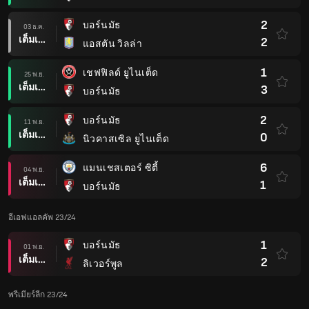
2
บอร์นมัธ
03 ธ.ค.
เต็มเวลา
2
แอสตัน วิลล่า
1
เชฟฟิลด์ ยูไนเต็ด
25 พ.ย.
เต็มเวลา
3
บอร์นมัธ
2
บอร์นมัธ
11 พ.ย.
เต็มเวลา
0
นิวคาสเซิล ยูไนเต็ด
6
แมนเชสเตอร์ ซิตี้
04 พ.ย.
เต็มเวลา
1
บอร์นมัธ
อีเอฟแอลคัพ 23/24
1
บอร์นมัธ
01 พ.ย.
เต็มเวลา
2
ลิเวอร์พูล
พรีเมียร์ลีก 23/24