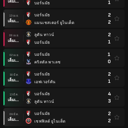
เต็มเวลา
1
บอร์นมัธ
2
บอร์นมัธ
13 เม.ย.
เต็มเวลา
2
แมนเชสเตอร์ ยูไนเต็ด
2
ลูตัน ทาวน์
06 เม.ย.
เต็มเวลา
1
บอร์นมัธ
1
บอร์นมัธ
02 เม.ย.
เต็มเวลา
0
คริสตัล พาเลซ
2
บอร์นมัธ
30 มี.ค.
เต็มเวลา
1
เอฟเวอร์ตัน
4
บอร์นมัธ
13 มี.ค.
เต็มเวลา
3
ลูตัน ทาวน์
2
บอร์นมัธ
09 มี.ค.
เต็มเวลา
2
เชฟฟิลด์ ยูไนเต็ด