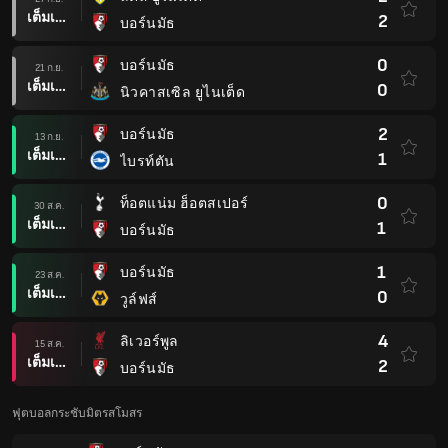
เต็มเวลา
2
บอร์นมัธ
0
บอร์นมัธ
21 ก.ย.
เต็มเวลา
0
นิวคาสเซิล ยูไนเต็ด
2
บอร์นมัธ
13 ก.ย.
เต็มเวลา
1
ไบรท์ตัน
0
ท็อตแน่ม ฮ็อตสเปอร์
30 ส.ค.
เต็มเวลา
1
บอร์นมัธ
1
บอร์นมัธ
23 ส.ค.
เต็มเวลา
0
วูล์ฟส์
4
ลิเวอร์พูล
15 ส.ค.
เต็มเวลา
2
บอร์นมัธ
ฟุตบอลกระชับมิตรสโมสร