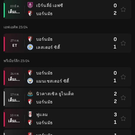
0
เบิร์นลี่ย์ เอฟซี
03 มี.ค.
เต็มเวลา
2
บอร์นมัธ
เอฟเอคัพ 23/24
0
บอร์นมัธ
27 ก.พ.
ET
1
เลสเตอร์ ซิตี้
พรีเมียร์ลีก 23/24
0
บอร์นมัธ
24 ก.พ.
เต็มเวลา
1
แมนเชสเตอร์ ซิตี้
2
นิวคาสเซิล ยูไนเต็ด
17 ก.พ.
เต็มเวลา
2
บอร์นมัธ
3
ฟูแลม
10 ก.พ.
เต็มเวลา
1
บอร์นมัธ