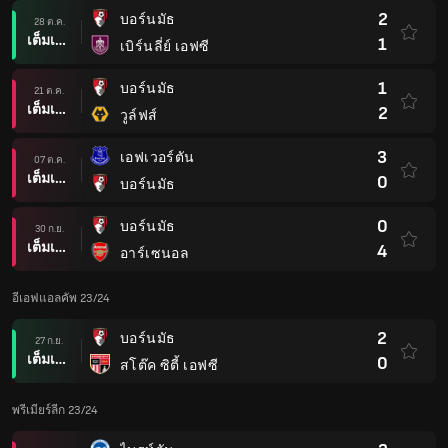
2
บอร์นมัธ
28 ต.ค.
เต็มเวลา
1
เบิร์นลี่ย์ เอฟซี
1
บอร์นมัธ
21 ต.ค.
เต็มเวลา
2
วูล์ฟส์
3
เอฟเวอร์ตัน
07 ต.ค.
เต็มเวลา
0
บอร์นมัธ
0
บอร์นมัธ
30 ก.ย.
เต็มเวลา
4
อาร์เซนอล
อีเอฟแอลคัพ 23/24
2
บอร์นมัธ
27 ก.ย.
เต็มเวลา
0
สโต๊ค ซิตี้ เอฟซี
พรีเมียร์ลีก 23/24