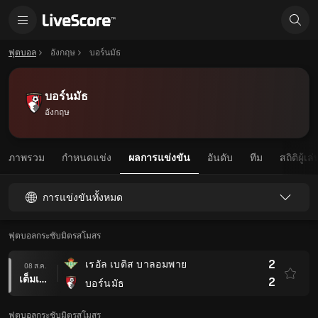
ฟุตบอล
อังกฤษ
บอร์นมัธ
บอร์นมัธ
อังกฤษ
ภาพรวม
กำหนดแข่ง
ผลการแข่งขัน
อันดับ
ทีม
สถิติผู้เล่
การแข่งขันทั้งหมด
ฟุตบอลกระชับมิตรสโมสร
2
เรอัล เบติส บาลอมพาย
08 ส.ค.
เต็มเวลา
2
บอร์นมัธ
ฟุตบอลกระชับมิตรสโมสร