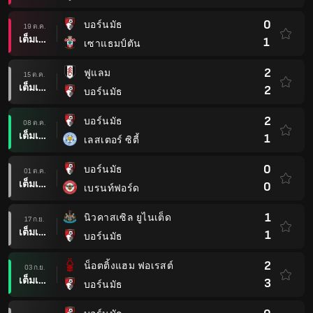
0
บอร์นมัธ
19 ต.ค.
เต็มเวลา
1
เซาแธมป์ตัน
2
ฟูแลม
15 ต.ค.
เต็มเวลา
2
บอร์นมัธ
2
บอร์นมัธ
08 ต.ค.
เต็มเวลา
1
เลสเตอร์ ซิตี้
0
บอร์นมัธ
01 ต.ค.
เต็มเวลา
0
เบรนท์ฟอร์ด
1
นิวคาสเซิล ยูไนเต็ด
17 ก.ย.
เต็มเวลา
1
บอร์นมัธ
2
น็อตติ้งแฮม ฟอเรสต์
03 ก.ย.
เต็มเวลา
3
บอร์นมัธ