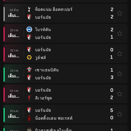
2
ท็อตแน่ม ฮ็อตสเปอร์
09 มี.ค.
เต็มเวลา
2
บอร์นมัธ
2
ไบรท์ตัน
25 ก.พ.
เต็มเวลา
1
บอร์นมัธ
0
บอร์นมัธ
22 ก.พ.
เต็มเวลา
1
วูล์ฟส์
1
เซาแธมป์ตัน
15 ก.พ.
เต็มเวลา
3
บอร์นมัธ
0
บอร์นมัธ
01 ก.พ.
เต็มเวลา
2
ลิเวอร์พูล
5
บอร์นมัธ
25 ม.ค.
เต็มเวลา
0
น็อตติ้งแฮม ฟอเรสต์
1
นิวคาสเซิล ยูไนเต็ด