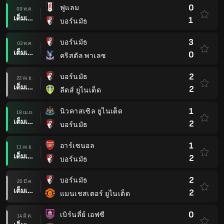
0
ฟูแลม
09 พ.ค.
เต็มเวลา
1
บอร์นมัธ
3
บอร์นมัธ
03 พ.ค.
เต็มเวลา
0
คริสตัล พาเลซ
2
บอร์นมัธ
22 เม.ย.
เต็มเวลา
2
ลีดส์ ยูไนเต็ด
1
นิวคาสเซิล ยูไนเต็ด
18 เม.ย.
เต็มเวลา
2
บอร์นมัธ
1
อาร์เซนอล
11 เม.ย.
เต็มเวลา
2
บอร์นมัธ
2
บอร์นมัธ
20 มี.ค.
เต็มเวลา
2
แมนเชสเตอร์ ยูไนเต็ด
0
เบิร์นลี่ย์ เอฟซี
14 มี.ค.