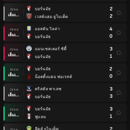
2
บอร์นมัธ
22 พ.ย.
เต็มเวลา
2
เวสต์แฮม ยูไนเต็ด
4
แอสตัน วิลล่า
09 พ.ย.
เต็มเวลา
0
บอร์นมัธ
3
แมนเชสเตอร์ ซิตี้
02 พ.ย.
เต็มเวลา
1
บอร์นมัธ
2
บอร์นมัธ
26 ต.ค.
เต็มเวลา
0
น็อตติ้งแฮม ฟอเรสต์
3
คริสตัล พาเลซ
18 ต.ค.
เต็มเวลา
3
บอร์นมัธ
3
บอร์นมัธ
03 ต.ค.
เต็มเวลา
1
ฟูแลม
2
ลีดส์ ยูไนเต็ด
27 ก.ย.