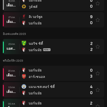
0
บอร์นมัธ
31 ส.ค.
เต็มเวลา
0
วูล์ฟส์
9
ลิเวอร์พูล
27 ส.ค.
เต็มเวลา
0
บอร์นมัธ
อีเอฟแอลคัพ 22/23
2
นอริช ซิตี้
23 ส.ค.
แอสซิสต์
2
บอร์นมัธ
พรีเมียร์ลีก 22/23
0
บอร์นมัธ
20 ส.ค.
เต็มเวลา
3
อาร์เซนอล
4
แมนเชสเตอร์ ซิตี้
13 ส.ค.
เต็มเวลา
0
บอร์นมัธ
2
บอร์นมัธ
06 ส.ค.