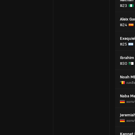
#23
Aleix Ga
#24
Exequiel
#25
Ibrahim
#30
Noah M
เบลเยี
Naba M
เยอรม
Jeremia
เยอรม
Kennet 