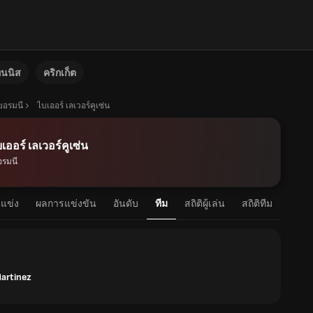
ทนนิส
คริกเก็ต
ยอรมนี
ไบเออร์ เลเวอร์คูเซ่น
เออร์ เลเวอร์คูเซ่น
อรมนี
แข่ง
ผลการแข่งขัน
อันดับ
ทีม
สถิติผู้เล่น
สถิติทีม
Martinez