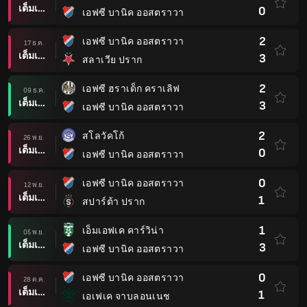
เต็มเวลา
0
เอฟซี บานิค ออสตราวา
2
เอฟซี บานิค ออสตราวา
17 ธ.ค.
เต็มเวลา
3
สลาเวีย ปราก
2
เอฟซี ฮราเด็ก คราเลิฟ
09 ธ.ค.
เต็มเวลา
3
เอฟซี บานิค ออสตราวา
2
สโลวัคโก้
26 พ.ย.
เต็มเวลา
0
เอฟซี บานิค ออสตราวา
0
เอฟซี บานิค ออสตราวา
12 พ.ย.
เต็มเวลา
1
สปาร์ต้า ปราก
1
เอ็มเอฟเค คาร์วิน่า
05 พ.ย.
เต็มเวลา
3
เอฟซี บานิค ออสตราวา
0
เอฟซี บานิค ออสตราวา
28 ต.ค.
เต็มเวลา
1
เอเฟเค จาบลอนเนช