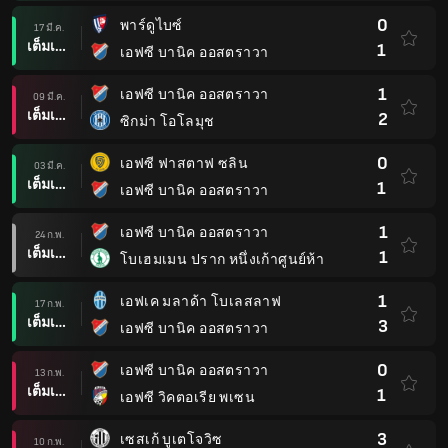
0
พาร์ดูไบซ์
17 มี.ค.
เต็มเวลา
1
เอฟซี บานิค ออสตราวา
1
เอฟซี บานิค ออสตราวา
09 มี.ค.
เต็มเวลา
2
ซิกม่า โอโลมุช
0
เอฟซี ฟาสตาฟ ซลิน
03 มี.ค.
เต็มเวลา
1
เอฟซี บานิค ออสตราวา
1
เอฟซี บานิค ออสตราวา
24 ก.พ.
เต็มเวลา
1
โบเฮมเมน ปราก หนึ่งเก้าศูนย์ห้า
1
เอฟเค มลาด้า โบเลสลาฟ
17 ก.พ.
เต็มเวลา
3
เอฟซี บานิค ออสตราวา
0
เอฟซี บานิค ออสตราวา
13 ก.พ.
เต็มเวลา
1
เอฟซี วิคตอเรีย พเซน
3
เซสเก้ บูเตโจวิซ
10 ก.พ.