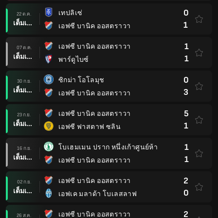
0
เทปลิเซ่
22 ต.ค.
เต็มเวลา
1
เอฟซี บานิค ออสตราวา
1
เอฟซี บานิค ออสตราวา
07 ต.ค.
เต็มเวลา
1
พาร์ดูไบซ์
0
ซิกม่า โอโลมุช
30 ก.ย.
เต็มเวลา
3
เอฟซี บานิค ออสตราวา
5
เอฟซี บานิค ออสตราวา
23 ก.ย.
เต็มเวลา
1
เอฟซี ฟาสตาฟ ซลิน
1
โบเฮมเมน ปราก หนึ่งเก้าศูนย์ห้า
16 ก.ย.
เต็มเวลา
1
เอฟซี บานิค ออสตราวา
2
เอฟซี บานิค ออสตราวา
02 ก.ย.
เต็มเวลา
0
เอฟเค มลาด้า โบเลสลาฟ
2
เอฟซี บานิค ออสตราวา
26 ส.ค.