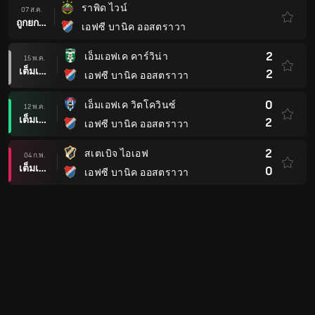
ราพิด ไวน์
07 ส.ค.
ถูกยกเลิก
เอฟซี บานิค ออสตราวา
2
เอ็มเอฟเค คาร์วิน่า
15 พ.ค.
เต็มเวลา
2
เอฟซี บานิค ออสตราวา
0
เอ็มเอฟเค วิตโควินซ์
12 พ.ค.
เต็มเวลา
2
เอฟซี บานิค ออสตราวา
2
สเตเบิจ ไอเอฟ
04 ก.พ.
เต็มเวลา
0
เอฟซี บานิค ออสตราวา