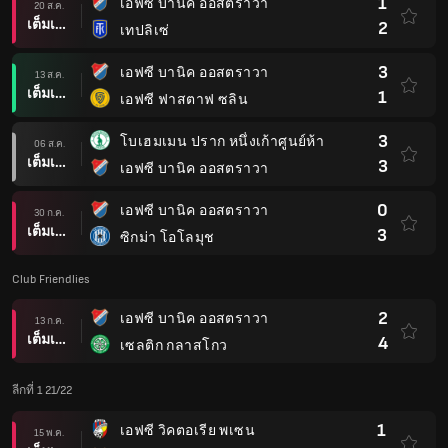
1
เอฟซี บานิค ออสตราวา
20 ส.ค.
เต็มเวลา
2
เทปลิเซ่
3
เอฟซี บานิค ออสตราวา
13 ส.ค.
เต็มเวลา
1
เอฟซี ฟาสตาฟ ซลิน
3
โบเฮมเมน ปราก หนึ่งเก้าศูนย์ห้า
06 ส.ค.
เต็มเวลา
3
เอฟซี บานิค ออสตราวา
0
เอฟซี บานิค ออสตราวา
30 ก.ค.
เต็มเวลา
3
ซิกม่า โอโลมุช
Club Friendlies
2
เอฟซี บานิค ออสตราวา
13 ก.ค.
เต็มเวลา
4
เซลติก กลาสโกว
ลีกที่ 1 21/22
1
เอฟซี วิคตอเรีย พเซน
15 พ.ค.