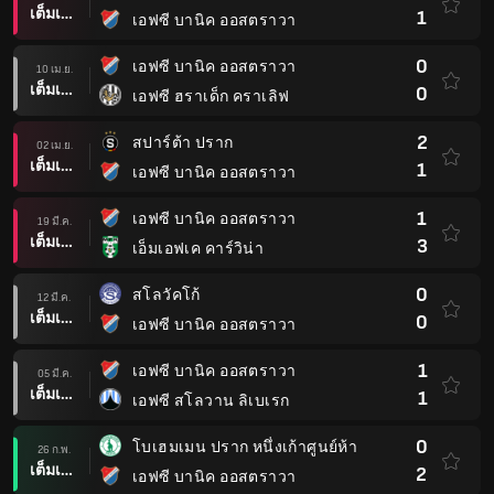
เต็มเวลา
1
เอฟซี บานิค ออสตราวา
0
เอฟซี บานิค ออสตราวา
10 เม.ย.
เต็มเวลา
0
เอฟซี ฮราเด็ก คราเลิฟ
2
สปาร์ต้า ปราก
02 เม.ย.
เต็มเวลา
1
เอฟซี บานิค ออสตราวา
1
เอฟซี บานิค ออสตราวา
19 มี.ค.
เต็มเวลา
3
เอ็มเอฟเค คาร์วิน่า
0
สโลวัคโก้
12 มี.ค.
เต็มเวลา
0
เอฟซี บานิค ออสตราวา
1
เอฟซี บานิค ออสตราวา
05 มี.ค.
เต็มเวลา
1
เอฟซี สโลวาน ลิเบเรก
0
โบเฮมเมน ปราก หนึ่งเก้าศูนย์ห้า
26 ก.พ.
เต็มเวลา
2
เอฟซี บานิค ออสตราวา