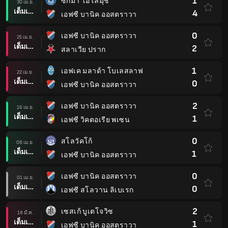
1
ซิกม่า โอโลมุช
30 เม.ย.
เต็มเวลา
4
เอฟซี บานิค ออสตราวา
0
เอฟซี บานิค ออสตราวา
25 เม.ย.
เต็มเวลา
2
สลาเวีย ปราก
1
เอฟเค มลาด้า โบเลสลาฟ
22 เม.ย.
เต็มเวลา
0
เอฟซี บานิค ออสตราวา
2
เอฟซี บานิค ออสตราวา
16 เม.ย.
เต็มเวลา
1
เอฟซี วิคตอเรีย พเซน
0
สโลวัคโก้
08 เม.ย.
เต็มเวลา
1
เอฟซี บานิค ออสตราวา
0
เอฟซี บานิค ออสตราวา
01 เม.ย.
เต็มเวลา
0
เอฟซี สโลวาน ลิเบเรก
2
เซสเก้ บูเตโจวิซ
18 มี.ค.
เต็มเวลา
1
เอฟซี บานิค ออสตราวา