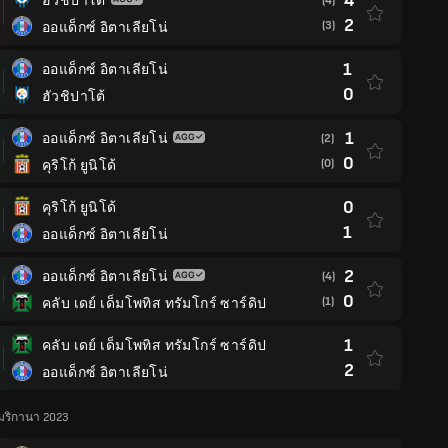
4
ฮัวชิปาโต้
(4)
2
(3)
ออแด็กซ์ อิตาเลียโน่
1
ออแด็กซ์ อิตาเลียโน่
0
ฮัวชิปาโต้
1
ออแด็กซ์ อิตาเลียโน่
(2)
0
(0)
คุริโก้ ยูนิโด้
0
คุริโก้ ยูนิโด้
1
ออแด็กซ์ อิตาเลียโน่
2
ออแด็กซ์ อิตาเลียโน่
(4)
0
(1)
คลับ เดย์ เด็มโพทิส ทรัมโกร์ ซาร์ดิป
1
คลับ เดย์ เด็มโพทิส ทรัมโกร์ ซาร์ดิป
2
ออแด็กซ์ อิตาเลียโน่
มริกานา 2023