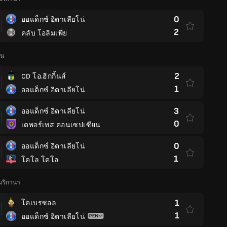
0
ออแด็กซ์ อิตาเลียโน่
2
คลับ โอลิมเพีย
่น
2
CD โอ.ฮิกกิ้นส์
1
ออแด็กซ์ อิตาเลียโน่
3
ออแด็กซ์ อิตาเลียโน่
0
เดพอร์เทส คอนเซปเซียน
0
ออแด็กซ์ อิตาเลียโน่
1
โคโล โคโล
มริกาน่า
1
โคเบรซอล
1
ออแด็กซ์ อิตาเลียโน่