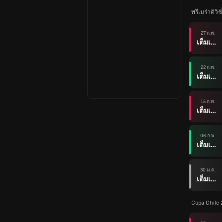
พรีเมร่าดิวิชั
27 ก.พ.
เต็มเวลา
22 ก.พ.
เต็มเวลา
15 ก.พ.
เต็มเวลา
06 ก.พ.
เต็มเวลา
30 ม.ค.
เต็มเวลา
Copa Chile 