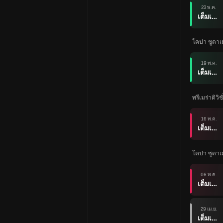
23 พ.ค.
เต็มเวลา
โคปา ซูดาเ
19 พ.ค.
เต็มเวลา
พรีเมร่าดิวิชั
16 พ.ค.
เต็มเวลา
โคปา ซูดาเ
06 พ.ค.
เต็มเวลา
29 เม.ย.
เต็มเวลา