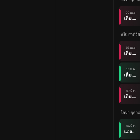
09 เม.ย.
เต็มเวลา
พรีเมร่าดิวิชั
03 เม.ย.
เต็มเวลา
13 มี.ค.
เต็มเวลา
07 มี.ค.
เต็มเวลา
โคปา ซูดาเ
04 มี.ค.
แอสซิสต์