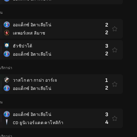
่น
2
ออแด็กซ์ อิตาเลียโน่
2
เดพอร์เทส ลิมาช
3
ฮัวชิปาโต้
2
ออแด็กซ์ อิตาเลียโน่
มริกาน่า
1
วาสโก ดา กาม่า อาร์เจ
2
ออแด็กซ์ อิตาเลียโน่
่น
3
ออแด็กซ์ อิตาเลียโน่
4
CD ยูนิเวอร์แดต คาโทลิก้า
มริกาน่า