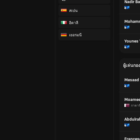
Nadir B
สเปน
Mohamm
อิตาลี
เยอรมนี
Younes
ผู้เล่นก
Mesaad
Moamee
กาตาร
Abdulr
Frances