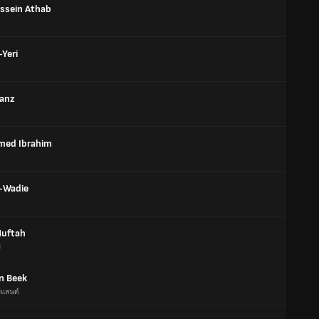
ssein Athab
-Yeri
Sanz
ed Ibrahim
-Wadie
Muftah
์
n Beek
์แลนด์