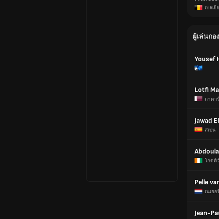
เบลเยี
ผู้เล่นกอ
Yousef H
Lotfi Ma
กาตาร
Jawad El
สเปน
Abdoula
โกตดิว
Pelle v
เนเธอร
Jean-Pa