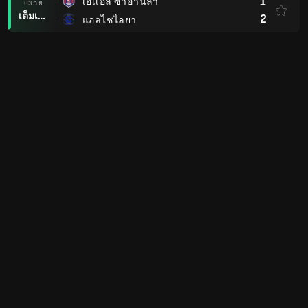
1
เอเเอล ซาฮานีลา
03 ก.ย.
เต็มเวลา
2
แอลไซไลยา