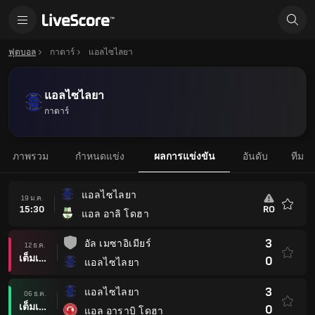
ฟุตบอล
กาตาร์
แอลไซไลยา
แอลไซไลยา
กาตาร์
ภาพรวม
กำหนดแข่ง
ผลการแข่งขัน
อันดับ
ทีม
แอลไซไลยา
19 ม.ค.
15:30
RO
แอล อาลิ โดฮา
รายกา
โปรด
3
อัล เมซาอิเมียร์
12 ธ.ค.
เต็มเวลา
0
แอลไซไลยา
3
แอลไซไลยา
06 ธ.ค.
เต็มเวลา
0
แอล อาราบิ โดฮา