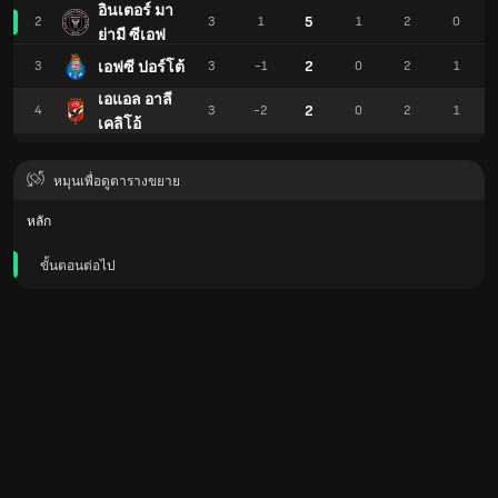
อินเตอร์ มา
5
2
3
1
1
2
0
ย่ามี ซีเอฟ
2
เอฟซี ปอร์โต้
3
3
-1
0
2
1
เอแอล อาลี
2
4
3
-2
0
2
1
เคลิโอ้
หมุนเพื่อดูตารางขยาย
หลัก
ขั้นตอนต่อไป