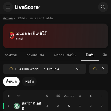
ฟุตบอล
อียิปต์
เอแอล อาลี เคลิโอ้
เอแอล อาลี เคลิโอ้
อียิปต์
ภาพรวม
กำหนดแข่ง
ผลการแข่งขัน
อันดับ
ทีม
FIFA Club World Cup: Group A
ทั้งหมด
ฟอร์ม
#
W
L
ทีม
พี
จีดี
คะแนน
ดี
พัลมีราส เอส
5
1
3
2
1
2
0
พี