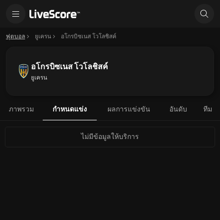
ฟุตบอล
ยูเครน
อโกรบิซเนส โวโลชิสค์
อโกรบิซเนส โวโลชิสค์
ยูเครน
ภาพรวม
กำหนดแข่ง
ผลการแข่งขัน
อันดับ
ทีม
ไม่มีข้อมูลให้บริการ