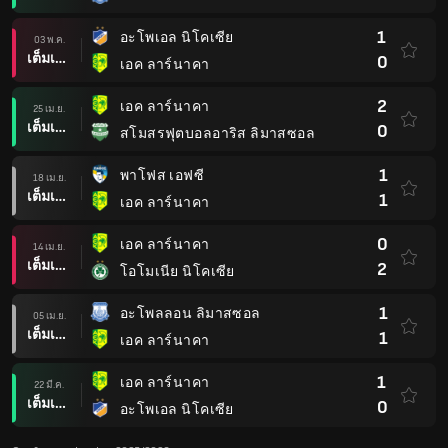
1
อะโพเอล นิโคเซีย
03 พ.ค.
เต็มเวลา
0
เอค ลาร์นาคา
2
เอค ลาร์นาคา
25 เม.ย.
เต็มเวลา
0
สโมสรฟุตบอลอาริส ลิมาสซอล
1
พาโฟส เอฟซี
18 เม.ย.
เต็มเวลา
1
เอค ลาร์นาคา
0
เอค ลาร์นาคา
14 เม.ย.
เต็มเวลา
2
โอโมเนีย นิโคเซีย
1
อะโพลลอน ลิมาสซอล
05 เม.ย.
เต็มเวลา
1
เอค ลาร์นาคา
1
เอค ลาร์นาคา
22 มี.ค.
เต็มเวลา
0
อะโพเอล นิโคเซีย