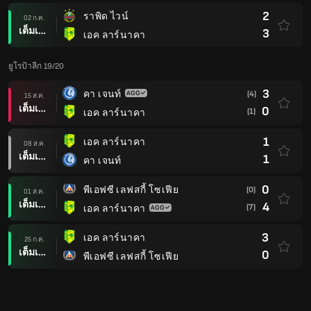
2
ราพิด ไวน์
02 ก.ค.
เต็มเวลา
3
เอค ลาร์นาคา
ยูโรป้าลีก 19/20
3
คา เจนท์
(4)
15 ส.ค.
เต็มเวลา
0
(1)
เอค ลาร์นาคา
1
เอค ลาร์นาคา
08 ส.ค.
เต็มเวลา
1
คา เจนท์
0
พีเอฟซี เลฟสกี้ โซเฟีย
(0)
01 ส.ค.
เต็มเวลา
4
(7)
เอค ลาร์นาคา
3
เอค ลาร์นาคา
25 ก.ค.
เต็มเวลา
0
พีเอฟซี เลฟสกี้ โซเฟีย