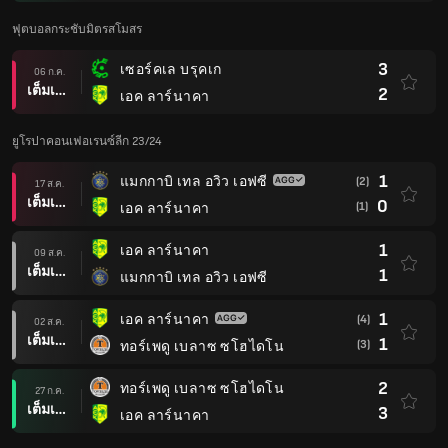
ฟุตบอลกระชับมิตรสโมสร
3
เซอร์คเล บรุคเก
06 ก.ค.
เต็มเวลา
2
เอค ลาร์นาคา
ยูโรปาคอนเฟอเรนซ์ลีก 23/24
1
แมกกาบิ เทล อวิว เอฟซี
(2)
17 ส.ค.
เต็มเวลา
0
(1)
เอค ลาร์นาคา
1
เอค ลาร์นาคา
09 ส.ค.
เต็มเวลา
1
แมกกาบิ เทล อวิว เอฟซี
1
เอค ลาร์นาคา
(4)
02 ส.ค.
เต็มเวลา
1
(3)
ทอร์เพดู เบลาซ ซโฮไดโน
2
ทอร์เพดู เบลาซ ซโฮไดโน
27 ก.ค.
เต็มเวลา
3
เอค ลาร์นาคา