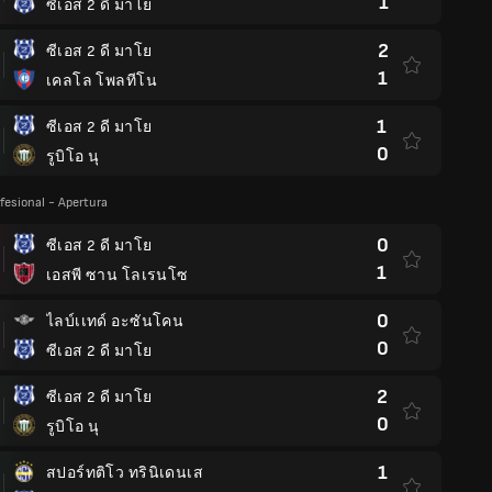
1
ซีเอส 2 ดี มาโย
2
ซีเอส 2 ดี มาโย
1
เคลโล โพลทีโน
1
ซีเอส 2 ดี มาโย
0
รูบิโอ นุ
fesional - Apertura
0
ซีเอส 2 ดี มาโย
1
เอสพี ซาน โลเรนโซ
0
ไลบ์เเทด์ อะซันโคน
0
ซีเอส 2 ดี มาโย
2
ซีเอส 2 ดี มาโย
0
รูบิโอ นุ
1
สปอร์ทติโว ทรินิเดนเส