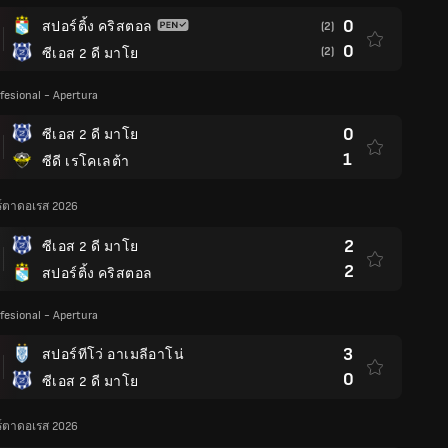
0
สปอร์ติ้ง คริสตอล
(2)
0
(2)
ซีเอส 2 ดี มาโย
fesional - Apertura
0
ซีเอส 2 ดี มาโย
1
ซีดี เรโคเลต้า
ร์ตาดอเรส 2026
2
ซีเอส 2 ดี มาโย
2
สปอร์ติ้ง คริสตอล
fesional - Apertura
3
สปอร์ทีโว่ อาเมลีอาโน่
0
ซีเอส 2 ดี มาโย
ร์ตาดอเรส 2026