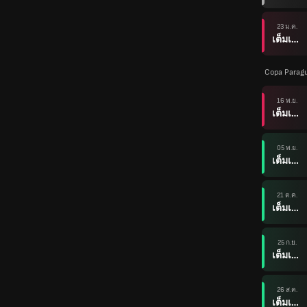
23 ม.ค.
เต็มเวลา
Copa Parag
16 พ.ย.
เต็มเวลา
05 พ.ย.
เต็มเวลา
21 ต.ค.
เต็มเวลา
25 ก.ย.
เต็มเวลา
26 ส.ค.
เต็มเวลา