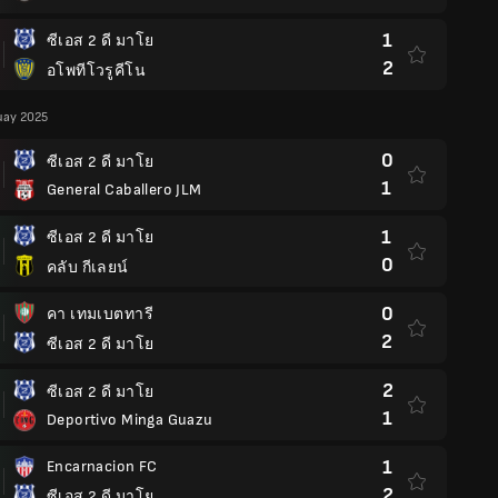
1
ซีเอส 2 ดี มาโย
2
อโพทีโวรูคีโน
uay 2025
0
ซีเอส 2 ดี มาโย
1
General Caballero JLM
1
ซีเอส 2 ดี มาโย
0
คลับ กีเลยน์
0
คา เทมเบตทารี
2
ซีเอส 2 ดี มาโย
2
ซีเอส 2 ดี มาโย
1
Deportivo Minga Guazu
1
Encarnacion FC
2
ซีเอส 2 ดี มาโย