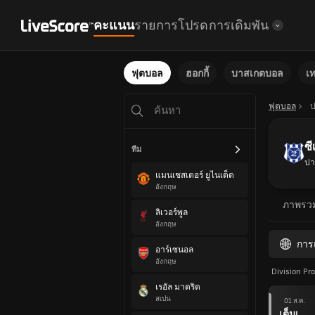
คะแนน
รายการโปรด
การเดิมพัน
ฟุตบอล
ฮอกกี้
บาสเกตบอล
เ
ฟุตบอล
ป
ซี
ทีม
ปา
แมนเชสเตอร์ ยูไนเต็ด
อังกฤษ
ภาพรว
ลิเวอร์พูล
อังกฤษ
การ
อาร์เซนอล
อังกฤษ
Division Pr
เรอัล มาดริด
สเปน
01 ส.ค.
เต็มเวลา