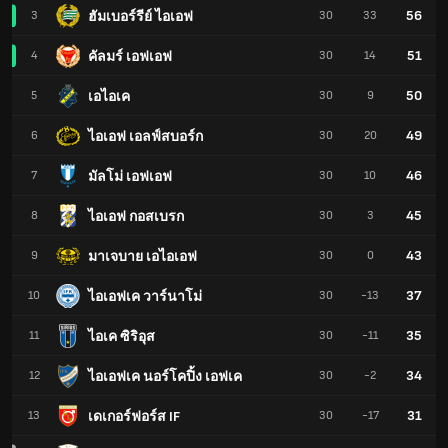
56
ฮัมเบอร์รีย์ ไอเอฟ
3
30
33
51
คัลมร์ เอฟเอฟ
4
30
14
50
เอไอเค
5
30
9
49
ไอเอฟ เอลฟ์สบอร์ก
6
30
20
46
มัลโม่ เอฟเอฟ
7
30
10
45
ไอเอฟ กอสเบรก
8
30
3
43
มาเจบาย เอไอเอฟ
9
30
0
37
ไอเอฟเค วาร์นาโม่
10
30
-13
35
ไอเค ซิริอุส
11
30
-11
34
ไอเอฟเค นอร์โคปิ้ง เอฟเค
12
30
-2
31
เดเกอร์ฟอร์ส IF
13
30
-17