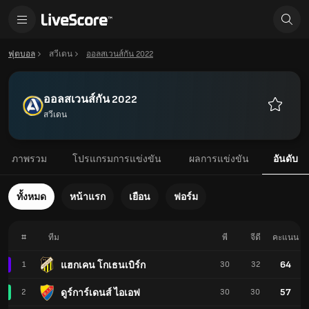
ฟุตบอล
สวีเดน
ออลสเวนส์กัน 2022
ออลสเวนส์กัน 2022
สวีเดน
รายการ
โปรด
ภาพรวม
โปรแกรมการแข่งขัน
ผลการแข่งขัน
อันดับ
ทั้งหมด
หน้าแรก
เยือน
ฟอร์ม
#
ทีม
พี
จีดี
คะแนน
64
แฮกเคน โกเธนเบิร์ก
1
30
32
57
ดูร์การ์เดนส์ ไอเอฟ
2
30
30