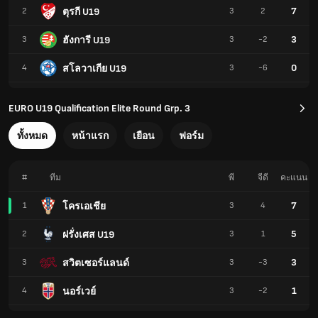
7
ตุรกี U19
2
3
2
3
ฮังการี U19
3
3
-2
0
สโลวาเกีย U19
4
3
-6
EURO U19 Qualification Elite Round Grp. 3
ทั้งหมด
หน้าแรก
เยือน
ฟอร์ม
#
ทีม
พี
จีดี
คะแนน
7
โครเอเชีย
1
3
4
5
ฝรั่งเศส U19
2
3
1
3
สวิตเซอร์แลนด์
3
3
-3
1
นอร์เวย์
4
3
-2