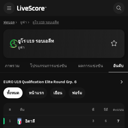
ฟุตบอล
ยูฟ่า
ยูโร U19 รอบเอลีท
ยูโร U19 รอบเอลีท
ยูฟ่า
รายการ
โปรด
ภาพรวม
โปรแกรมการแข่งขัน
ผลการแข่งขัน
อันดับ
EURO U19 Qualification Elite Round Grp. 6
ทั้งหมด
หน้าแรก
เยือน
ฟอร์ม
#
ทีม
พี
จีดี
คะแนน
7
อิตาลี
1
3
6