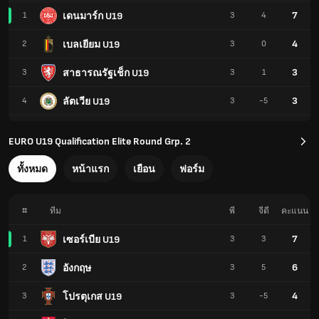
7
เดนมาร์ก U19
1
3
4
4
เบลเยียม U19
2
3
0
3
สาธารณรัฐเช็ก U19
3
3
1
3
ลัตเวีย U19
4
3
-5
EURO U19 Qualification Elite Round Grp. 2
ทั้งหมด
หน้าแรก
เยือน
ฟอร์ม
#
ทีม
พี
จีดี
คะแนน
7
เซอร์เบีย U19
1
3
3
6
อังกฤษ
2
3
5
4
โปรตุเกส U19
3
3
-5