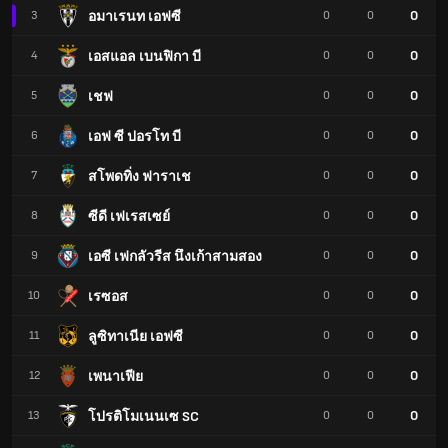
0
อมาเรนท เอฟซี
3
0
0
0
เอสแอล เบนฟิกา บี
4
0
0
0
เชฟ
5
0
0
0
เอฟ ซี ปอรโท บี
6
0
0
0
สโพดทิ่ง ฟาราเช
7
0
0
0
ซีดี เฟเรสเซย์
8
0
0
0
เอซี เฟกลัวรีส นึงเก้าสามสอง
9
0
0
0
เรซอส
10
0
0
0
ลูซิทาเนีย เอฟซี
11
0
0
0
เพนาเฟีย
12
0
0
0
โปรติโมเนนเซ SC
13
0
0