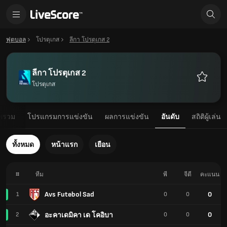
ฟุตบอล
โปรตุเกส
ลีกา โปรตุเกส 2
ลีกา โปรตุเกส 2
โปรตุเกส
รายการ
โปรด
พรวม
โปรแกรมการแข่งขัน
ผลการแข่งขัน
อันดับ
สถิติผู้เล่น
ทั้งหมด
หน้าแรก
เยือน
#
ทีม
พี
จีดี
คะแนน
Avs Futebol Sad
0
1
0
0
0
อะคาเดมิคา เด โคอิบา
2
0
0