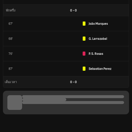
0
-
0
พักครึ่ง
67'
João Marques
68'
G. Larrazabal
76'
P. S. Rosas
87'
Sebastian Perez
0
-
0
เต็มเวลา