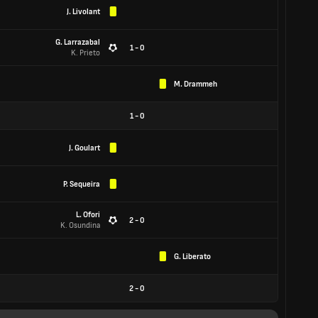
J. Livolant
G. Larrazabal
1 - 0
K. Prieto
M. Drammeh
1
-
0
J. Goulart
P. Sequeira
L. Ofori
2 - 0
K. Osundina
G. Liberato
2
-
0