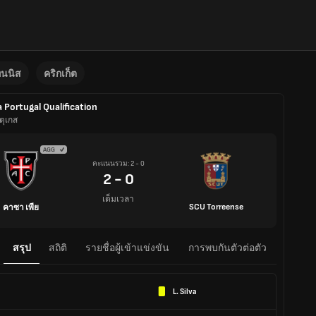
ทนนิส
คริกเก็ต
a Portugal Qualification
ตุเกส
AGG
คะแนนรวม: 2 - 0
2 - 0
เต็มเวลา
SCU Torreense
คาซา เพีย
สรุป
สถิติ
รายชื่อผู้เข้าแข่งขัน
การพบกันตัวต่อตัว
L. Silva