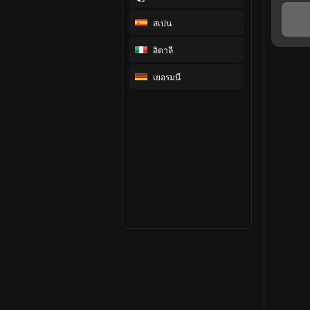
สเปน
อิตาลี
เยอรมนี