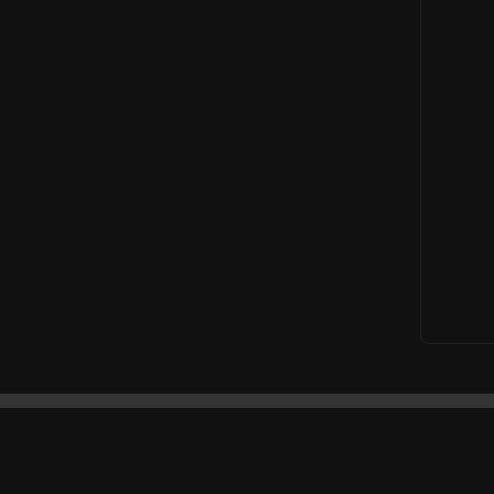
เกี่ยวกับ