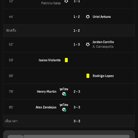
13'
1 - 1
Patricio Salas
44'
1 - 2
Uriel Antuna
1
-
2
พักครึ่ง
Jordan Carrillo
52'
1 - 3
A. Carrasquilla
59'
Isaias Violante
66'
Rodrigo Lopez
จุดโทษ
78'
Henry Martin
2 - 3
จุดโทษ
85'
Alex Zendejas
3 - 3
3
-
3
เต็มเวลา