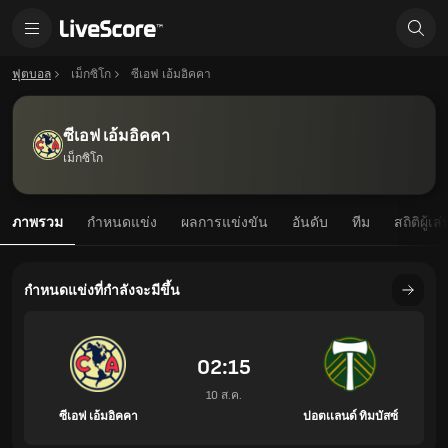
ฟุตบอล
เม็กซิโก
ซีเอฟ เอ้มอิคคา
ซีเอฟ เอ้มอิคคา
เม็กซิโก
ภาพรวม
กำหนดแข่ง
ผลการแข่งขัน
อันดับ
ทีม
สถิติผู้เล่
กำหนดแข่งที่กำลังจะมีขึ้น
02:15
10 ส.ค.
ซีเอฟ เอ้มอิคคา
ปอตเเลนด์ ทิมบัสซ์