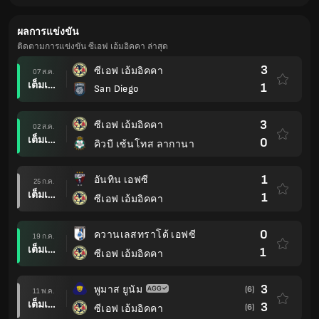
ผลการแข่งขัน
ติดตามการแข่งขัน ซีเอฟ เอ้มอิคคา ล่าสุด
3
ซีเอฟ เอ้มอิคคา
07 ส.ค.
เต็มเวลา
1
San Diego
3
ซีเอฟ เอ้มอิคคา
02 ส.ค.
เต็มเวลา
0
คิวบื เซ้นโทส ลากานา
1
อันทิน เอฟซี
25 ก.ค.
เต็มเวลา
1
ซีเอฟ เอ้มอิคคา
0
ควานเลสทราโด้ เอฟซี
19 ก.ค.
เต็มเวลา
1
ซีเอฟ เอ้มอิคคา
3
พูมาส ยูนัม
(6)
11 พ.ค.
เต็มเวลา
3
(6)
ซีเอฟ เอ้มอิคคา