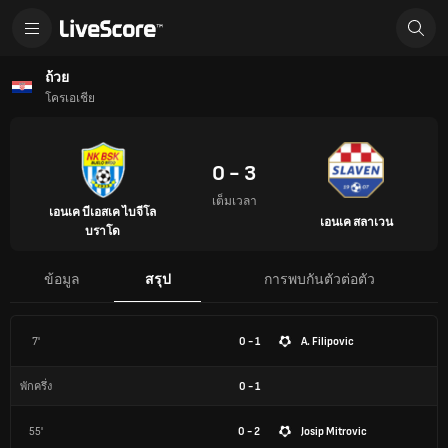
ถ้วย
โครเอเชีย
0 - 3
เต็มเวลา
เอนเค บีเอสเค ไบจีโล
เอนเค สลาเวน
บราโด
ข้อมูล
สรุป
การพบกันตัวต่อตัว
7'
0 - 1
A. Filipovic
0
-
1
พักครึ่ง
55'
0 - 2
Josip Mitrovic