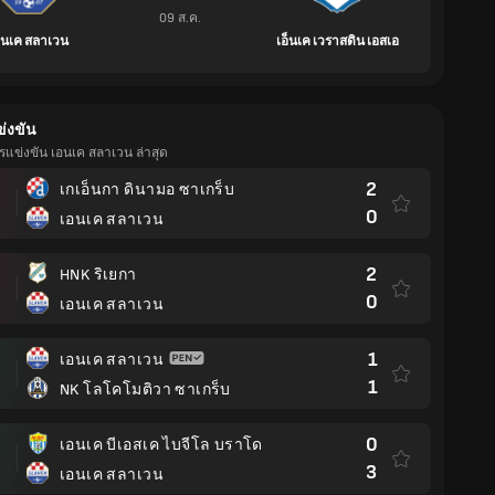
09 ส.ค.
อนเค สลาเวน
เอ็นเค เวราสดิน เอสเอ
่งขัน
แข่งขัน เอนเค สลาเวน ล่าสุด
2
เกเอ็นกา ดินามอ ซาเกร็บ
0
เอนเค สลาเวน
2
HNK ริเยกา
0
เอนเค สลาเวน
1
เอนเค สลาเวน
1
NK โลโคโมติวา ซาเกร็บ
0
เอนเค บีเอสเค ไบจีโล บราโด
3
เอนเค สลาเวน