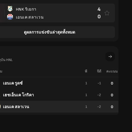
4
HNK ริเยกา
0
เอนเค สลาเวน
ดูผลการแข่งขันล่าสุดทั้งหมด
ุบัน HNL
W
ีม
พี
จีดี
คะแนน
0
เอนเค รูดซ์
1
-1
0
0
เฮชเอ็นเค โกริคา
1
-2
0
0
เอนเค สลาเวน
1
-2
0