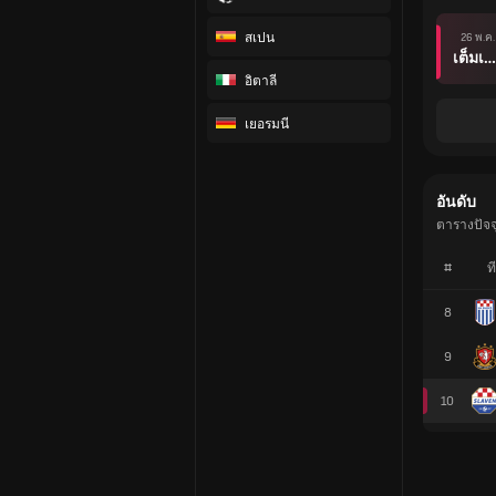
สเปน
26 พ.ค.
เต็มเวลา
อิตาลี
เยอรมนี
อันดับ
ตารางปัจจ
#
ท
8
9
10