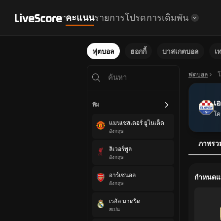
คะแนน
รายการโปรด
การเดิมพัน
ฟุตบอล
ฮอกกี้
บาสเกตบอล
เ
ฟุตบอล
โ
เ
ทีม
โค
แมนเชสเตอร์ ยูไนเต็ด
อังกฤษ
ภาพรว
ลิเวอร์พูล
อังกฤษ
อาร์เซนอล
กำหนดแข่
อังกฤษ
เรอัล มาดริด
สเปน