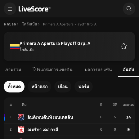
ฟุตบอล
โคลัมเบีย
Primera A Apertura Playoff Grp. A
Primera A Apertura Playoff Grp. A
โคลัมเบีย
รายการ
โปรด
ภาพรวม
โปรแกรมการแข่งขัน
ผลการแข่งขัน
อันดับ
ทั้งหมด
หน้าแรก
เยือน
ฟอร์ม
#
ทีม
พี
จีดี
คะแนน
14
อินดิเพนดีนท์ เมนเดลลิน
1
6
5
9
อเมริกา เดอ กาลี
2
6
0