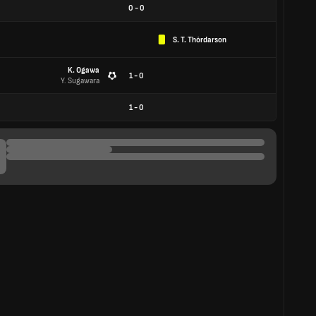
0
-
0
S. T. Thórdarson
K. Ogawa
1 - 0
Y. Sugawara
1
-
0