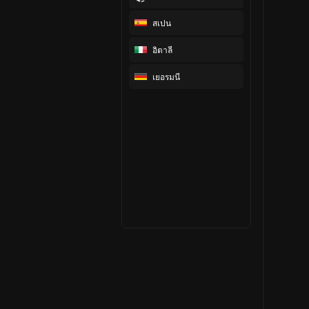
สเปน
อิตาลี
เยอรมนี