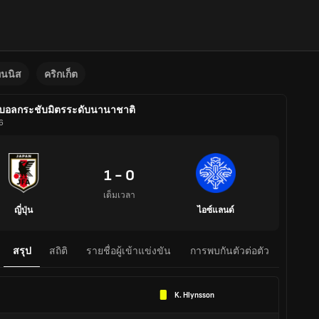
ทนนิส
คริกเก็ต
ตบอลกระชับมิตรระดับนานาชาติ
6
1 - 0
เต็มเวลา
ญี่ปุ่น
ไอซ์แลนด์
สรุป
สถิติ
รายชื่อผู้เข้าแข่งขัน
การพบกันตัวต่อตัว
K. Hlynsson