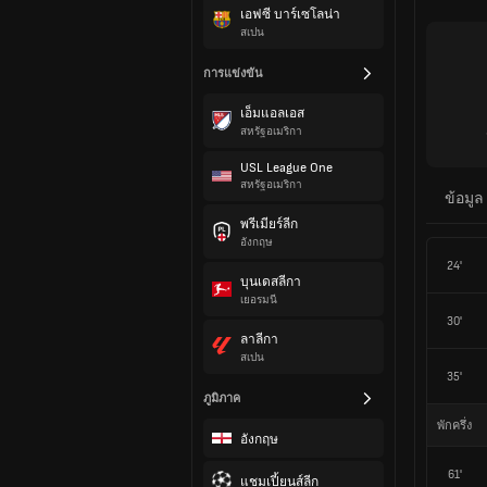
เอฟซี บาร์เซโลน่า
สเปน
การแข่งขัน
เอ็มแอลเอส
สหรัฐอเมริกา
USL League One
สหรัฐอเมริกา
ข้อมูล
พรีเมียร์ลีก
อังกฤษ
24'
บุนเดสลีกา
เยอรมนี
30'
ลาลีกา
สเปน
35'
ภูมิภาค
พักครึ่ง
อังกฤษ
61'
แชมเปี้ยนส์ลีก