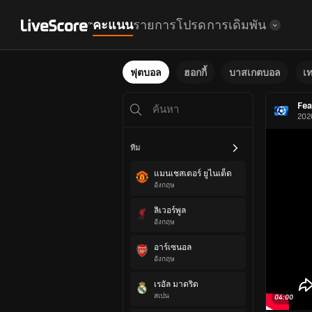
คะแนน
รายการโปรด
การเดิมพัน
ฟุตบอล
ฮอกกี้
บาสเกตบอล
เ
Fea
202
ทีม
แมนเชสเตอร์ ยูไนเต็ด
อังกฤษ
ลิเวอร์พูล
อังกฤษ
อาร์เซนอล
อังกฤษ
เรอัล มาดริด
สเปน
04:00