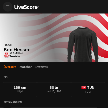
Sabri
Ben Hessen
#22 - Målvakt
Tunisia
Översikt
Matcher
Statistik
BIO
189 cm
30 år
TUN
Höjd
Juni 13, 1996
Land
SISTA MATCHEN