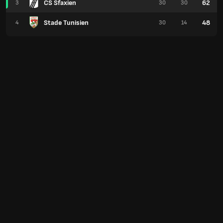
CS Sfaxien
62
3
30
30
Stade Tunisien
48
4
30
14