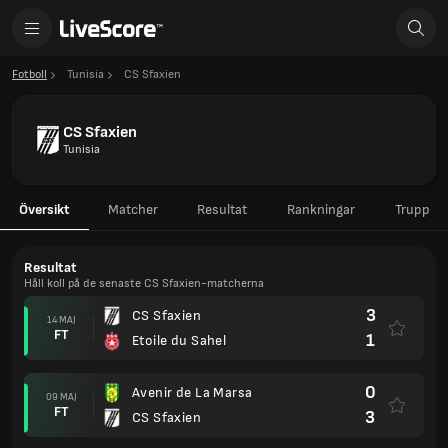
Fotboll
Tunisia
CS Sfaxien
CS Sfaxien
Tunisia
Översikt
Matcher
Resultat
Rankningar
Trupp
Resultat
Håll koll på de senaste CS Sfaxien-matcherna
3
CS Sfaxien
14 MAJ
FT
1
Etoile du Sahel
0
Avenir de La Marsa
09 MAJ
FT
3
CS Sfaxien