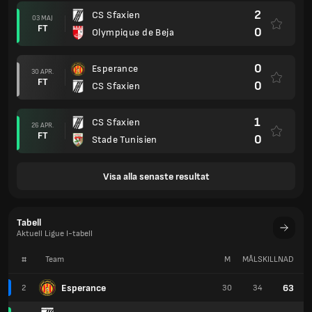
2
CS Sfaxien
03 MAJ
FT
0
Olympique de Beja
0
Esperance
30 APR.
FT
0
CS Sfaxien
1
CS Sfaxien
26 APR.
FT
0
Stade Tunisien
Visa alla senaste resultat
Tabell
Aktuell Ligue I-tabell
#
Team
M
MÅLSKILLNAD
P
Esperance
63
2
30
34