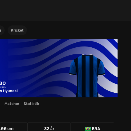
s
Kricket
ao
Fram
n Hyundai
Matcher
Statistik
196 cm
32 år
BRA