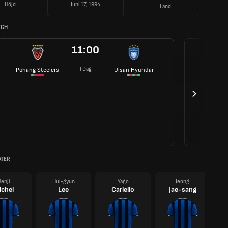
Höjd
Juni 17, 1994
Land
TCH
11:00
I Dag
Pohang Steelers
Ulsan Hyundai
ATER
Benji
Hui-gyun
Yago
Jeong
ichel
Lee
Cariello
Jae-sang