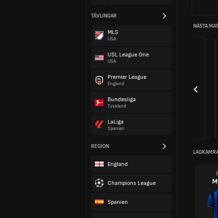
TÄVLINGAR
NÄSTA MA
MLS
USA
USL League One
USA
Premier League
England
Bundesliga
Tyskland
LaLiga
Spanien
REGION
LAGKAMR
England
M
Champions League
Spanien