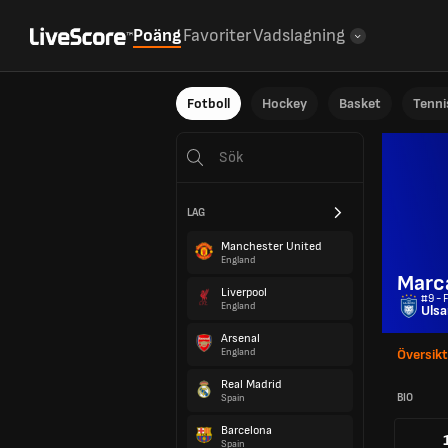
Poäng
Favoriter
Vadslagning
Fotboll
Hockey
Basket
Tenni
LAG
Manchester United
England
Marc
Liverpool
#9 - 
England
Ulsa
Arsenal
England
Översikt
Real Madrid
BIO
Spain
Barcelona
Spain