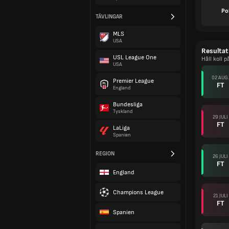
Po
TÄVLINGAR
MLS
USA
Resultat
USL League One
Håll koll
USA
02 AUG.
Premier League
FT
England
Bundesliga
Tyskland
29 JULI
FT
LaLiga
Spanien
REGION
26 JULI
FT
England
Champions League
21 JULI
FT
Spanien