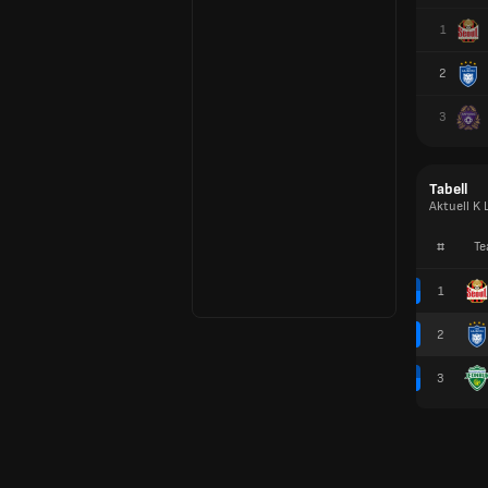
1
2
3
Tabell
Aktuell K 
#
Te
1
2
3