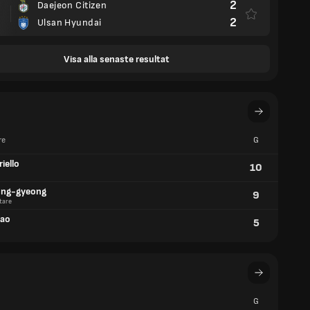
2
Daejeon Citizen
2
Ulsan Hyundai
Visa alla senaste resultat
re
G
riello
10
ong-gyeong
9
tare
ao
5
G