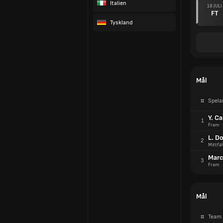
Italien
18 JULI
FT
Tyskland
Mål
#
Spela
Y. Ca
1
Fram
L. D
2
Mittfäl
Marc
3
Fram
Mål
#
Team