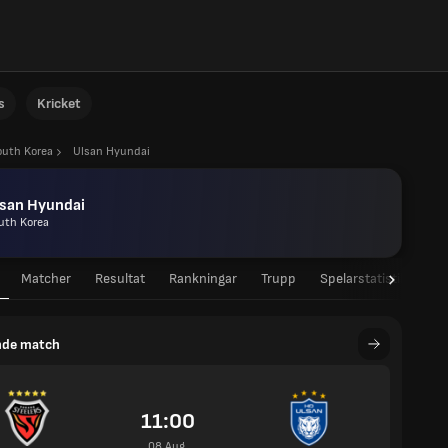
s
Kricket
outh Korea
Ulsan Hyundai
lsan Hyundai
uth Korea
Matcher
Resultat
Rankningar
Trupp
Spelarstatistik
La
de match
11:00
08 Aug.