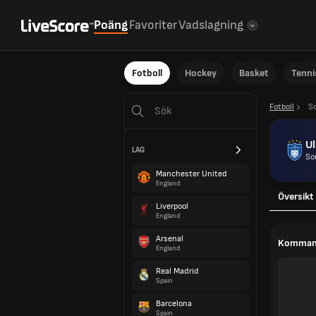
Poäng
Favoriter
Vadslagning
Fotboll
Hockey
Basket
Tenni
Fotboll
S
U
LAG
So
Manchester United
England
Översikt
Liverpool
England
Arsenal
Komman
England
Real Madrid
Spain
Barcelona
Spain