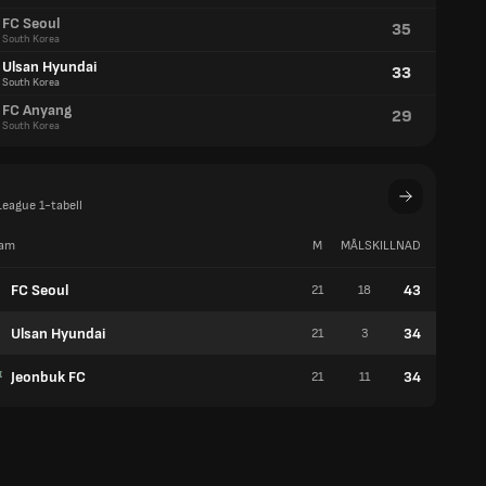
FC Seoul
35
South Korea
Ulsan Hyundai
33
South Korea
FC Anyang
29
South Korea
League 1-tabell
am
M
MÅLSKILLNAD
P
FC Seoul
43
21
18
13
Ulsan Hyundai
34
21
3
10
Jeonbuk FC
34
21
11
9