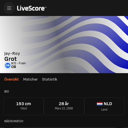
Jay-Roy
Grot
#31 - Fram
OB
Översikt
Matcher
Statistik
BIO
193 cm
28 år
NLD
Höjd
Mars 13, 1998
Land
NÄSTA MATCH