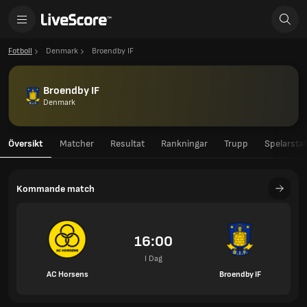
Fotboll
Denmark
Broendby IF
Broendby IF
Denmark
Översikt
Matcher
Resultat
Rankningar
Trupp
Spelarstat
Kommande match
16:00
I Dag
AC Horsens
Broendby IF