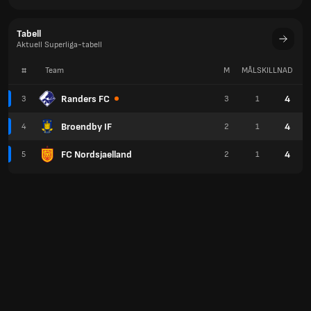
Tabell
Aktuell Superliga-tabell
#
Team
M
MÅLSKILLNAD
P
Randers FC
4
3
3
1
Broendby IF
4
4
2
1
FC Nordsjaelland
4
5
2
1