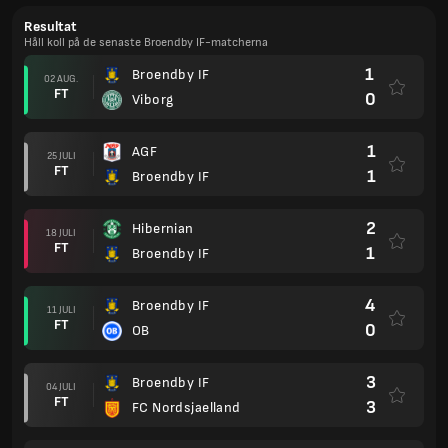
Resultat
Håll koll på de senaste Broendby IF-matcherna
1
Broendby IF
02 AUG.
FT
0
Viborg
1
AGF
25 JULI
FT
1
Broendby IF
2
Hibernian
18 JULI
FT
1
Broendby IF
4
Broendby IF
11 JULI
FT
0
OB
3
Broendby IF
04 JULI
FT
3
FC Nordsjaelland