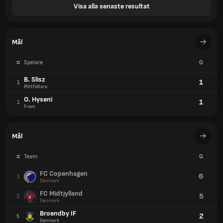
Visa alla senaste resultat
Mål
#
Spelare
G
B. Slisz
1
1
Mittfältare
O. Hyseni
1
1
Fram
Mål
#
Team
G
FC Copenhagen
6
1
Denmark
FC Midtjylland
5
2
Denmark
Broendby IF
2
5
Denmark