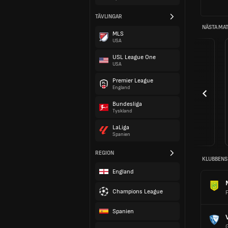
TÄVLINGAR
NÄSTA MA
MLS
USA
USL League One
USA
Premier League
England
Bundesliga
Tyskland
LaLiga
Spanien
REGION
KLUBBENS
England
Champions League
Spanien