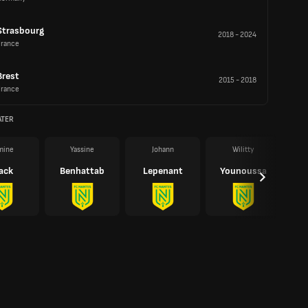
Strasbourg
2018
-
2024
France
Brest
2015
-
2018
France
ATER
mine
Yassine
Johann
Wilitty
ack
Benhattab
Lepenant
Younoussa
A