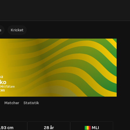
s
Kricket
ma
oko
 Mittfältare
tes
Matcher
Statistik
193 cm
28 år
MLI