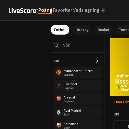
Poäng
Favoriter
Vadslagning
Fotboll
Hockey
Basket
Tenni
LAG
Manchester United
England
Ibrahi
Siss
Liverpool
#28 -
England
Nan
Arsenal
England
Översikt
Real Madrid
BIO
Spain
Barcelona
Spain