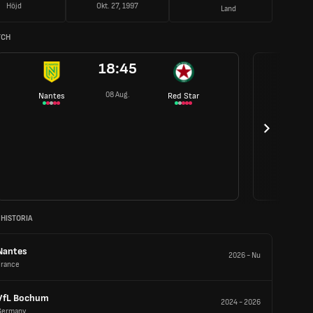
Höjd
Okt. 27, 1997
Land
TCH
18:45
08 Aug.
Nantes
Red Star
 HISTORIA
Nantes
2026
-
Nu
France
VfL Bochum
2024
-
2026
Germany