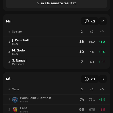
Visa alla senaste resultat
Mål
xG
#
Spelare
G
xG
+/-
J. Panichelli
16
14.2
+1.8
1
Fram
M. Godo
10
8.0
+2.0
2
Fram
S. Nanasi
7
4.1
+2.9
3
Mittfältare
Mål
xG
#
Team
G
xG
+/-
Paris Saint-Germain
74
72.1
+1.9
1
France
Lens
66
67.5
-1.5
2
France