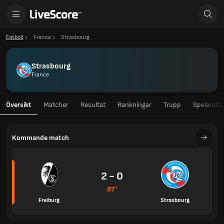
Fotboll
France
Strasbourg
Strasbourg
France
Översikt
Matcher
Resultat
Rankningar
Trupp
Spelarstat
Kommande match
2 - 0
87'
Freiburg
Strasbourg