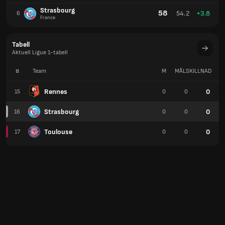
Strasbourg
58
54.2
+3.8
6
France
Tabell
Aktuell Ligue 1-tabell
#
Team
M
MÅLSKILLNAD
P
Rennes
0
15
0
0
Strasbourg
0
16
0
0
Toulouse
0
17
0
0