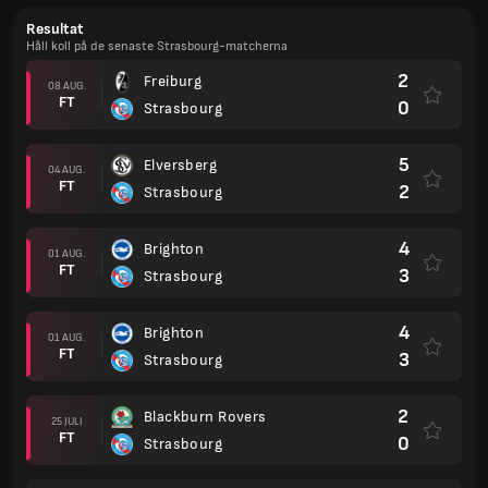
Resultat
Håll koll på de senaste Strasbourg-matcherna
2
Freiburg
08 AUG.
FT
0
Strasbourg
5
Elversberg
04 AUG.
FT
2
Strasbourg
4
Brighton
01 AUG.
FT
3
Strasbourg
4
Brighton
01 AUG.
FT
3
Strasbourg
2
Blackburn Rovers
25 JULI
FT
0
Strasbourg