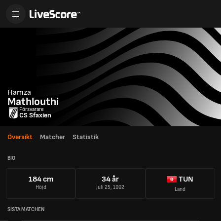
Hamza
Mathlouthi
Försvarare
CS Sfaxien
Översikt
Matcher
Statistik
BIO
184 cm
34 år
TUN
Höjd
Juli 25, 1992
Land
SISTA MATCHEN