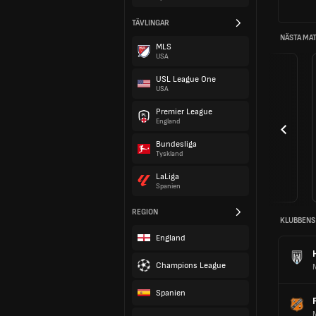
TÄVLINGAR
NÄSTA MA
MLS
USA
USL League One
USA
Premier League
England
Bundesliga
Tyskland
LaLiga
Spanien
REGION
KLUBBENS
England
Champions League
Spanien