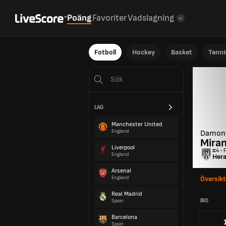
Poäng
Favoriter
Vadslagning
Fotboll
Hockey
Basket
Tenni
LAG
Manchester United
England
Damon
Miran
Liverpool
#4 - 
England
Hera
Arsenal
England
Översikt
Real Madrid
BIO
Spain
Barcelona
Spain