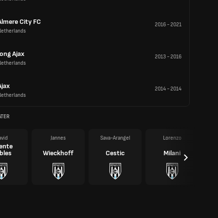
Almere City FC
2016
-
2021
Netherlands
Jong Ajax
2013
-
2016
Netherlands
Ajax
2014
-
2014
Netherlands
ATER
vid
Jannes
Sava-Arangel
Lorenzo
ente
bles
Wieckhoff
Cestic
Milani