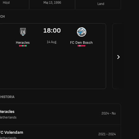
Höjd
Maj 13, 1996
Land
TCH
18:00
14 Aug.
Heracles
FC Den Bosch
 HISTORIA
Heracles
2024
-
Nu
Netherlands
FC Volendam
2021
-
2024
Netherlands