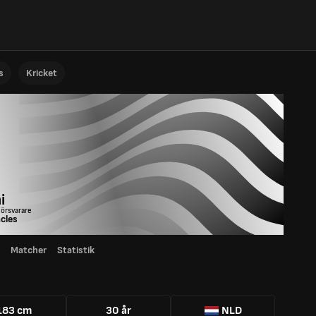
s
Kricket
i
Försvarare
cles
Matcher
Statistik
183 cm
30 år
NLD