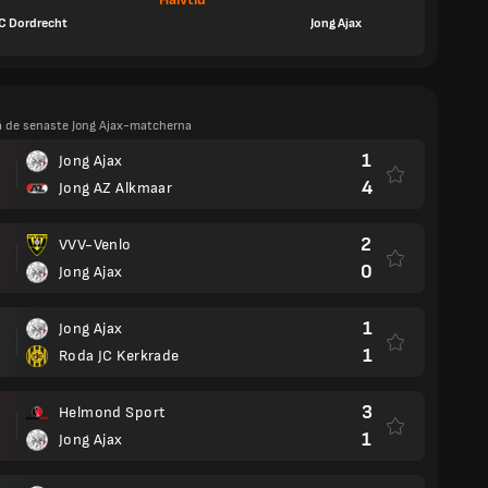
C Dordrecht
Jong Ajax
på de senaste Jong Ajax-matcherna
1
Jong Ajax
4
Jong AZ Alkmaar
2
VVV-Venlo
0
Jong Ajax
1
Jong Ajax
1
Roda JC Kerkrade
3
Helmond Sport
1
Jong Ajax