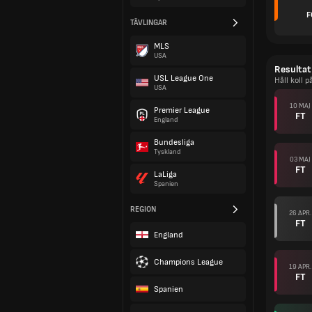
F
TÄVLINGAR
MLS
USA
Resultat
USL League One
Håll koll 
USA
10 MAJ
Premier League
FT
England
Bundesliga
Tyskland
03 MAJ
FT
LaLiga
Spanien
REGION
26 APR.
FT
England
Champions League
19 APR.
FT
Spanien