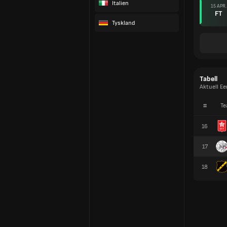
Italien
15 APR.
FT
Tyskland
Tabell
Aktuell Ee
#
Te
16
17
18