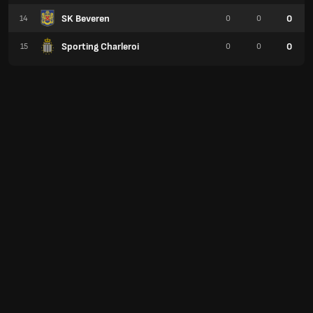
SK Beveren
0
14
0
0
Sporting Charleroi
0
15
0
0