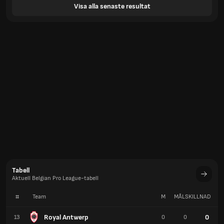
Visa alla senaste resultat
Tabell
Aktuell Belgian Pro League-tabell
#
Team
M
MÅLSKILLNAD
P
Royal Antwerp
0
13
0
0