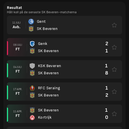
Resultat
Håll koll på de senaste SK Beveren-matcherna
Gent
11 JULI
Avb.
SK Beveren
2
Genk
08 JULI
FT
1
SK Beveren
1
KSK Beveren
04 JULI
FT
8
SK Beveren
1
RFC Seraing
17 APR.
FT
2
SK Beveren
1
SK Beveren
11 APR.
FT
0
Kortrijk