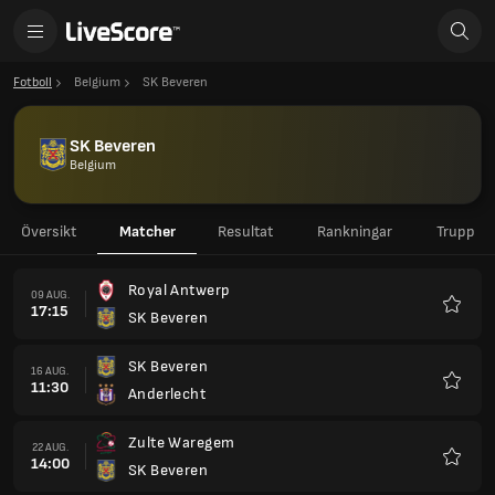
Fotboll
Belgium
SK Beveren
SK Beveren
Belgium
Översikt
Matcher
Resultat
Rankningar
Trupp
Royal Antwerp
09 AUG.
17:15
SK Beveren
Favorit
SK Beveren
16 AUG.
11:30
Anderlecht
Favorit
Zulte Waregem
22 AUG.
14:00
SK Beveren
Favorit