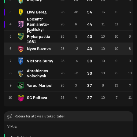
Livyi Bereg
54
3
28
38
16
6
6
Epicentr
Kamianets-
44
4
28
6
11
11
6
Podilskyi
FC
Prykarpattia
40
5
28
5
10
10
8
1981
Nyva Buzova
40
6
28
-2
10
10
8
Victoria Sumy
39
7
28
-4
10
9
9
Ahrobiznes
38
8
28
-2
10
8
10
Volochysk
Yarud Maripol
37
9
28
3
8
13
7
SC Poltava
37
10
28
4
10
7
11
Rotera för att visa utökad tabell
Viktig