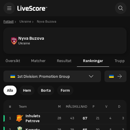
Fotboll
Ukraine
Nyva Buzova
Nyva Buzova
Ukraine
Översikt
Matcher
Resultat
Rankningar
Trupp
1st Division: Promotion Group
Alla
Hem
Borta
Form
#
Team
M
MÅLSKILLNAD
P
V
D
Inhulets
67
1
28
43
21
4
3
Petrove
Karpaty
65
2
28
29
20
5
3