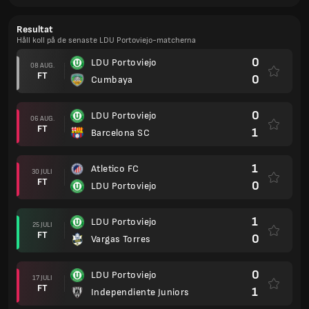
Resultat
Håll koll på de senaste LDU Portoviejo-matcherna
0
LDU Portoviejo
08 AUG.
FT
0
Cumbaya
0
LDU Portoviejo
06 AUG.
FT
1
Barcelona SC
1
Atletico FC
30 JULI
FT
0
LDU Portoviejo
1
LDU Portoviejo
25 JULI
FT
0
Vargas Torres
0
LDU Portoviejo
17 JULI
FT
1
Independiente Juniors