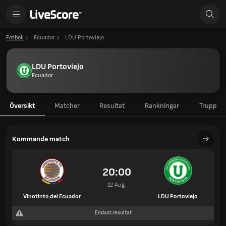
Fotboll
Ecuador
LDU Portoviejo
LDU Portoviejo
Ecuador
Översikt
Matcher
Resultat
Rankningar
Trupp
Kommande match
20:00
12 Aug.
Vinotinto del Ecuador
LDU Portoviejo
Endast resultat