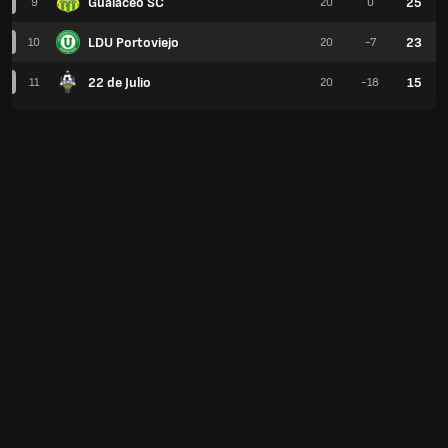
Gualaceo SC
25
9
20
0
LDU Portoviejo
23
10
20
-7
22 de Julio
15
11
20
-18