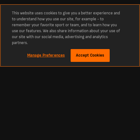
This website uses cookies to give you a better experience and
to understand how you use our site, for example - to
remember your favorite sport or team, and to learn how you
use our features. We also share information about your use of
our site with our social media, advertising and analytics
partners.
Manage Preferences
Accept Cookies
Om
Senaste poäng och resultat för LDU Portoviejo
LDU Portoviejo resultat med de senaste resultaten, matcherna och tabellerna.
Se aktuella resultat live när de sker.
De senaste LDU Portoviejo-poängen, live idag De senaste LDU Portoviejo-
poängen och resultaten för den här säsongen. Uppdaterade resultat live från
idag och tidigare resultat från hela säsongen.