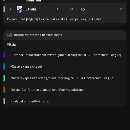
Kallithea
Lamia
15
14
26
-30
3
6
17
Cupresultat [åtgärd] 1 extra plats i UEFA Europa League-kvalet
Rotera för att visa utökad tabell
Viktig
Slutspel i mästerskapet (ytterligare plats(er) för UEFA Champions League)
Mästerskapsslutspel
Mästerskapsslutspelet ger kvalificering till UEFA Conference League
Europa Conference League-kvalificeringsslutspel
Kvalspel om nedflyttning