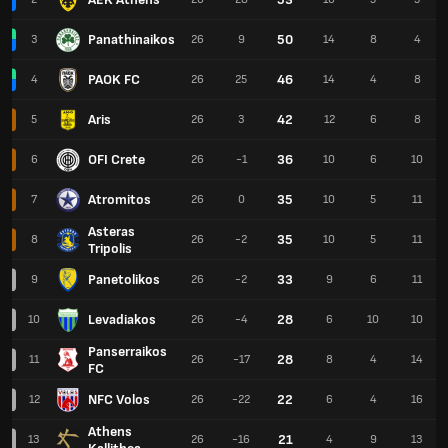
Panathinaikos
50
3
26
9
14
8
4
PAOK FC
46
4
26
25
14
4
8
Aris
42
5
26
3
12
6
8
OFI Crete
36
6
26
-1
10
6
10
Atromitos
35
7
26
0
10
5
11
Asteras
35
8
26
-2
10
5
11
Tripolis
Panetolikos
33
9
26
-2
9
6
11
Levadiakos
28
10
26
-4
6
10
10
Panserraikos
28
11
26
-17
8
4
14
FC
NFC Volos
22
12
26
-22
6
4
16
Athens
21
13
26
-16
4
9
13