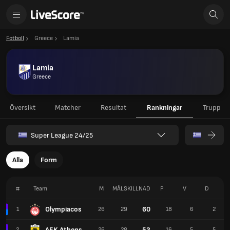
Fotboll
Greece
Lamia
Lamia
Greece
Översikt
Matcher
Resultat
Rankningar
Trupp
Super League 24/25
Alla
Form
#
Team
M
MÅLSKILLNAD
P
V
D
Olympiacos
60
1
26
29
18
6
2
AEK Athens
53
2
26
28
16
5
5