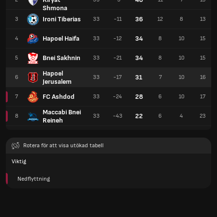
Shmona
Ironi Tiberias
36
3
33
-11
12
8
13
Hapoel Haifa
34
4
33
-12
8
10
15
Bnei Sakhnin
34
5
33
-21
8
10
15
Hapoel
31
6
33
-17
7
10
16
Jerusalem
FC Ashdod
28
7
33
-24
6
10
17
Maccabi Bnei
22
8
33
-43
6
4
23
Reineh
Rotera för att visa utökad tabell
Viktig
Nedflyttning