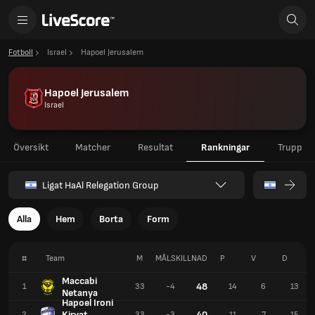
Fotboll
Israel
Hapoel Jerusalem
Hapoel Jerusalem
Israel
Översikt
Matcher
Resultat
Rankningar
Trupp
Ligat HaAl Relegation Group
Alla
Hem
Borta
Form
#
Team
M
MÅLSKILLNAD
P
V
D
Maccabi
48
1
33
-4
14
6
13
Netanya
Hapoel Ironi
Kiryat
40
2
33
-3
11
7
15