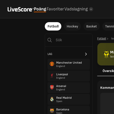
Poäng
Favoriter
Vadslagning
Fotboll
Hockey
Basket
Tenni
Fotboll
Is
M
LAG
Isr
Manchester United
England
Översik
Liverpool
England
Arsenal
Komman
England
Real Madrid
Spain
Barcelona
Spain