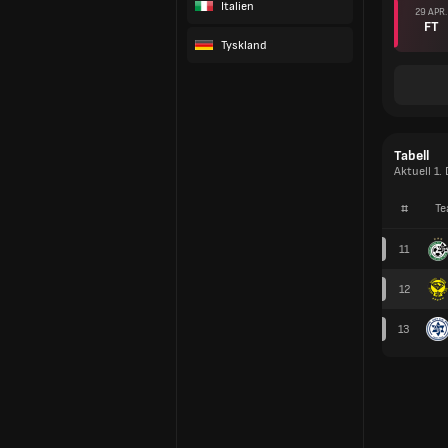
Italien
29 APR.
FT
Tyskland
Tabell
Aktuell 1.
#
Te
11
12
13