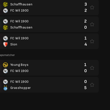
3
Schaffhausen
2
FC Wil 1900
2
FC Wil 1900
0
Schaffhausen
1
FC Wil 1900
4
Sion
apsmatcher
1
Young Boys
0
FC Wil 1900
0
FC Wil 1900
5
Grasshopper