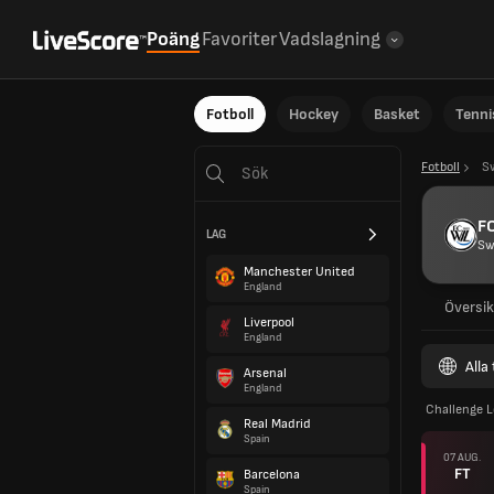
Poäng
Favoriter
Vadslagning
Fotboll
Hockey
Basket
Tenni
Fotboll
S
F
LAG
Sw
Manchester United
England
Översik
Liverpool
England
Alla
Arsenal
England
Challenge 
Real Madrid
Spain
07 AUG.
FT
Barcelona
Spain