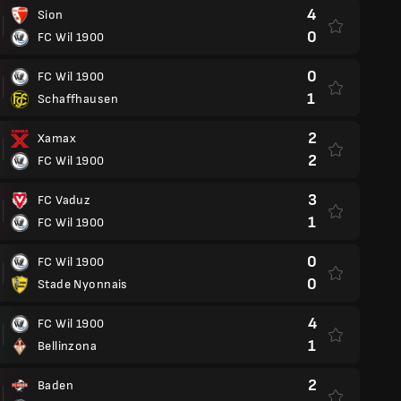
4
Sion
0
FC Wil 1900
0
FC Wil 1900
1
Schaffhausen
2
Xamax
2
FC Wil 1900
3
FC Vaduz
1
FC Wil 1900
0
FC Wil 1900
0
Stade Nyonnais
4
FC Wil 1900
1
Bellinzona
2
Baden