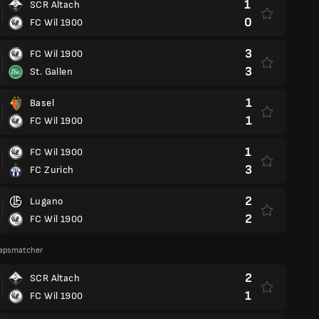
1
SCR Altach
0
FC Wil 1900
3
FC Wil 1900
3
St. Gallen
1
Basel
1
FC Wil 1900
1
FC Wil 1900
3
FC Zurich
2
Lugano
2
FC Wil 1900
apsmatcher
2
SCR Altach
1
FC Wil 1900