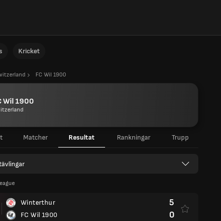
s
Kricket
witzerland
FC Wil 1900
C Wil 1900
itzerland
t
Matcher
Resultat
Rankningar
Trupp
 tävlingar
League
5
Winterthur
0
FC Wil 1900