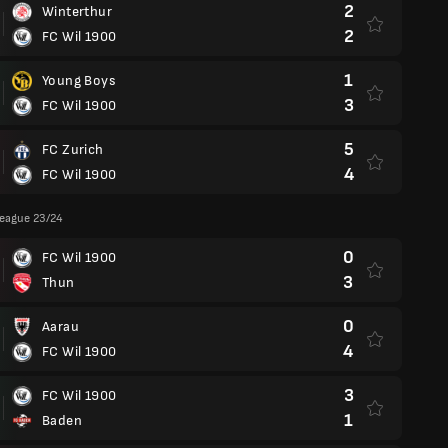
2
Winterthur
2
FC Wil 1900
1
Young Boys
3
FC Wil 1900
5
FC Zurich
4
FC Wil 1900
League 23/24
0
FC Wil 1900
3
Thun
0
Aarau
4
FC Wil 1900
3
FC Wil 1900
1
Baden