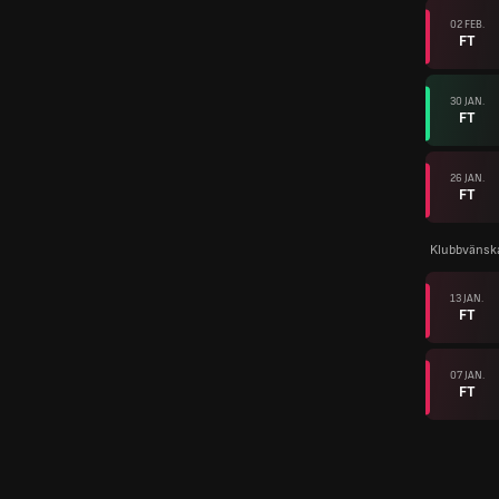
02 FEB.
FT
30 JAN.
FT
26 JAN.
FT
Klubbvänsk
13 JAN.
FT
07 JAN.
FT