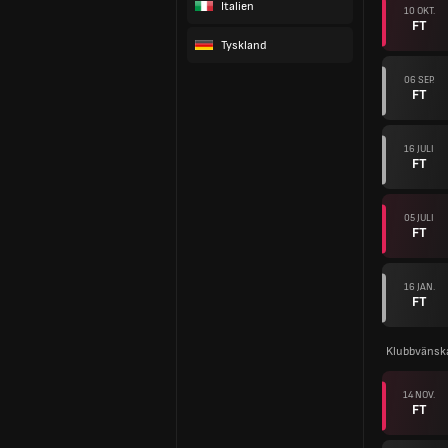
Italien
10 OKT.
FT
Tyskland
06 SEP.
FT
16 JULI
FT
05 JULI
FT
16 JAN.
FT
Klubbvänsk
14 NOV.
FT