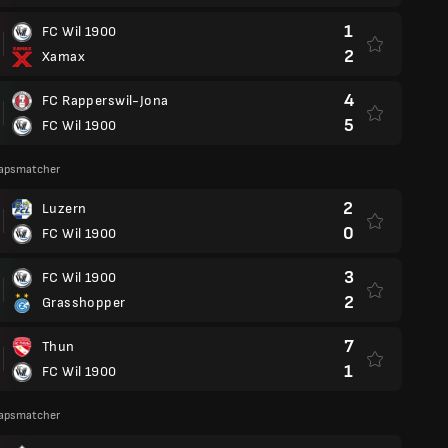
1
FC Wil 1900
2
Xamax
4
FC Rapperswil-Jona
5
FC Wil 1900
apsmatcher
2
Luzern
0
FC Wil 1900
3
FC Wil 1900
2
Grasshopper
7
Thun
1
FC Wil 1900
apsmatcher