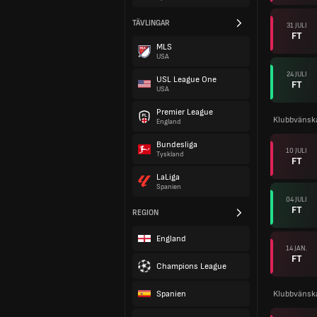
TÄVLINGAR
31 JULI
FT
MLS
USA
24 JULI
USL League One
FT
USA
Premier League
Klubbvänsk
England
Bundesliga
10 JULI
Tyskland
FT
LaLiga
Spanien
04 JULI
FT
REGION
England
14 JAN.
FT
Champions League
Spanien
Klubbvänsk