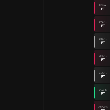
03 MAJ
FT
27 APR.
FT
23 APR.
FT
20 APR.
FT
14 APR.
FT
06 APR.
FT
30 MARS