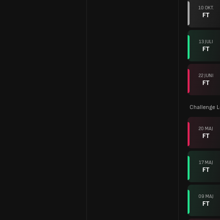
10 OKT.
FT
13 JULI
FT
22 JUNI
FT
Challenge 
20 MAJ
FT
17 MAJ
FT
09 MAJ
FT