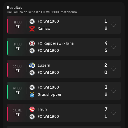
Resultat
Håll koll på de senaste FC Wil 1900-matcherna
1
FC Wil 1900
31 JULI
FT
2
Xamax
4
FC Rapperswil-Jona
24 JULI
FT
5
FC Wil 1900
2
Luzern
10 JULI
FT
0
FC Wil 1900
3
FC Wil 1900
04 JULI
FT
2
Grasshopper
7
Thun
14 JAN.
FT
1
FC Wil 1900