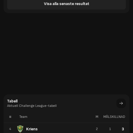
Visa alla senaste resultat
Tabell
Aktuell Challenge League-tabell
#
Team
M
MÅLSKILLNAD
P
Kriens
3
4
2
1