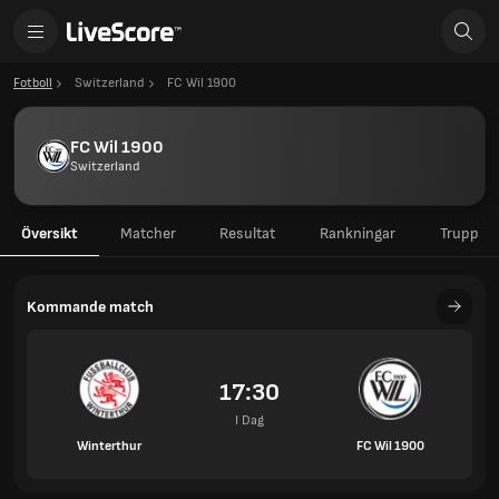
Fotboll
Switzerland
FC Wil 1900
FC Wil 1900
Switzerland
Översikt
Matcher
Resultat
Rankningar
Trupp
Kommande match
17:30
I Dag
Winterthur
FC Wil 1900