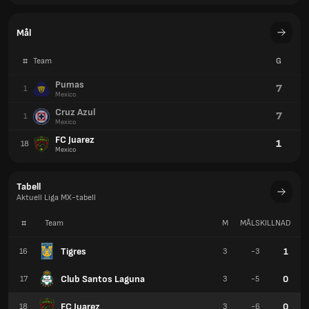
Mål
#
Team
G
Pumas
7
1
Mexico
Cruz Azul
7
1
Mexico
FC Juarez
1
18
Mexico
Tabell
Aktuell Liga MX-tabell
#
Team
M
MÅLSKILLNAD
P
Tigres
1
16
3
-3
Club Santos Laguna
0
17
3
-5
FC Juarez
0
18
3
-6