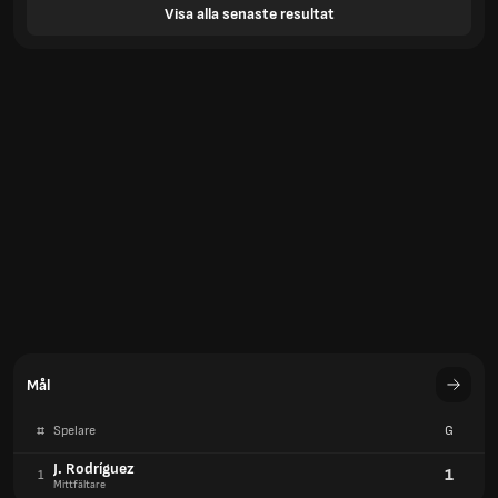
Visa alla senaste resultat
Mål
#
Spelare
G
J. Rodríguez
1
1
Mittfältare