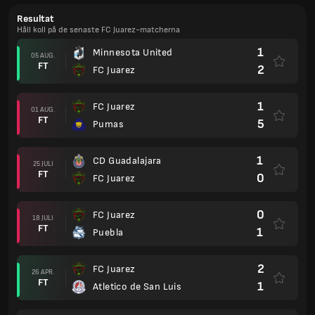
Resultat
Håll koll på de senaste FC Juarez-matcherna
1
Minnesota United
05 AUG.
FT
2
FC Juarez
1
FC Juarez
01 AUG.
FT
5
Pumas
1
CD Guadalajara
25 JULI
FT
0
FC Juarez
0
FC Juarez
18 JULI
FT
1
Puebla
2
FC Juarez
26 APR.
FT
1
Atletico de San Luis